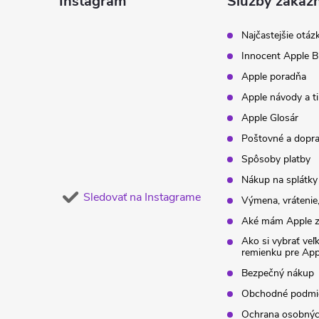
ä
Instagram
Služby zákaz
t
Najčastejšie otáz
Innocent Apple B
i
Apple poradňa
Apple návody a t
e
Apple Glosár
Poštovné a dopr
Spôsoby platby
Nákup na splátky
Sledovať na Instagrame
Výmena, vrátenie,
Aké mám Apple z
Ako si vybrať veľ
remienku pre Ap
Bezpečný nákup
Obchodné podmi
Ochrana osobnýc