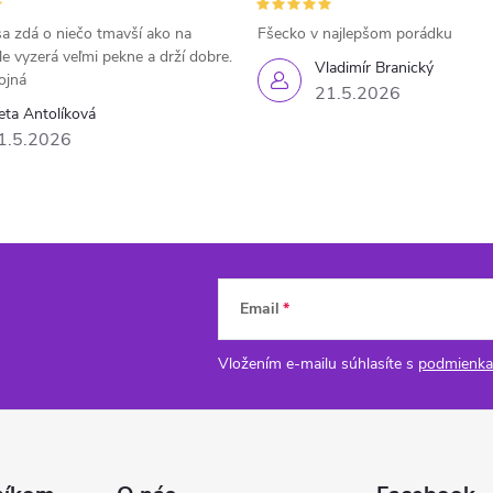
a zdá o niečo tmavší ako na
Fšecko v najlepšom porádku
le vyzerá veľmi pekne a drží dobre.
Vladimír Branický
ojná
21.5.2026
eta Antolíková
1.5.2026
Email
Vložením e-mailu súhlasíte s
podmienka