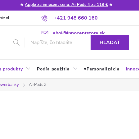
🔥
Apple za innocent cenu. AirPods 4 za 119 €
🔥
+421 948 660 160
nie obchodu
Poradňa
Apple návody a tipy
Najčastejšie otázky
ahoj@innocentstore.sk
HĽADAŤ
e produkty
Podľa použitia
♥︎Personalizácia
Innoc
powerbanky
AirPods 3