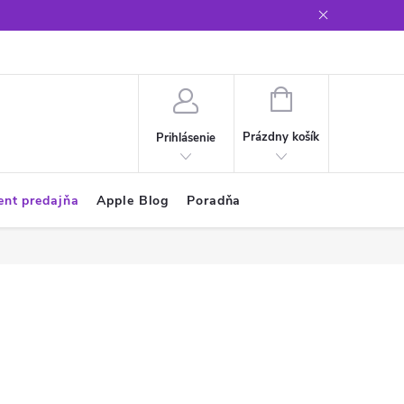
Glosár
NÁKUPNÝ
KOŠÍK
Prázdny košík
Prihlásenie
ent predajňa
Apple Blog
Poradňa