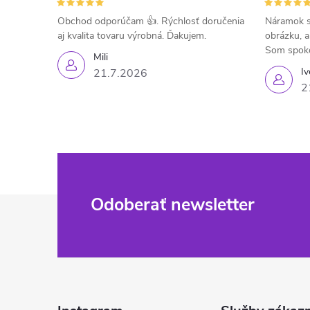
Obchod odporúčam 👍. Rýchlosť doručenia
Náramok s
aj kvalita tovaru výrobná. Ďakujem.
obrázku, a
Som spok
Mili
Iv
21.7.2026
2
Z
Odoberať newsletter
á
p