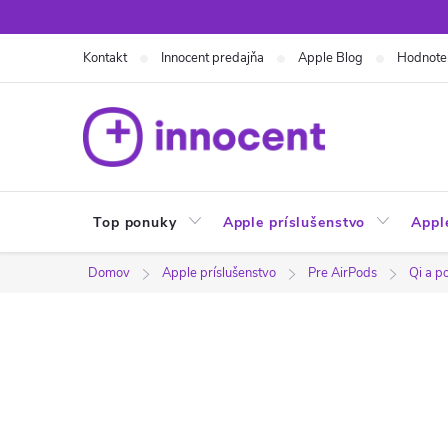
Prejsť
na
Kontakt
Innocent predajňa
Apple Blog
Hodnote
obsah
Top ponuky
Apple príslušenstvo
Appl
Domov
Apple príslušenstvo
Pre AirPods
Qi a 