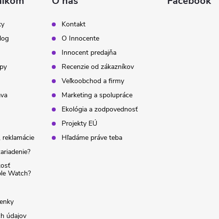
níkom
O nás
Facebook
ky
Kontakt
log
O Innocente
Innocent predajňa
ipy
Recenzie od zákazníkov
Veľkoobchod a firmy
ava
Marketing a spolupráce
Ekológia a zodpovednosť
Projekty EÚ
 reklamácie
Hľadáme práve teba
ariadenie?
kosť
ple Watch?
enky
h údajov