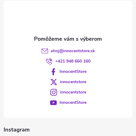
t
i
e
ahoj
@
innocentstore.sk
+421 948 660 160
InnocentStore
innocentstore
innocentstore
InnocentStore
Instagram