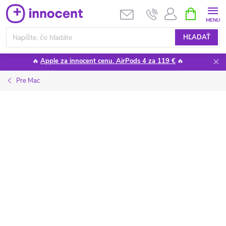
Prejsť
NÁKUPN
KOŠÍK
na
obsah
HĽADAŤ
🔥
Apple za innocent cenu. AirPods 4 za 119 €
🔥
Pre Mac