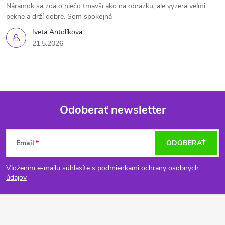
Náramok sa zdá o niečo tmavší ako na obrázku, ale vyzerá veľmi
pekne a drží dobre. Som spokojná
Iveta Antolíková
21.5.2026
Odoberať newsletter
Z
Email
ODOBERAŤ
á
Vložením e-mailu súhlasíte s
podmienkami ochrany osobných
p
údajov
ä