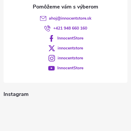
e
ahoj
@
innocentstore.sk
+421 948 660 160
InnocentStore
innocentstore
innocentstore
InnocentStore
Instagram