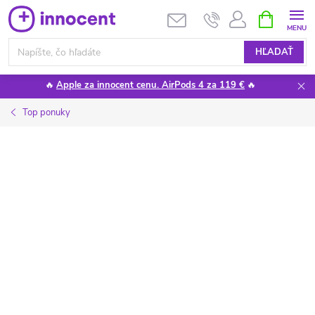
Prejsť
NÁKUPN
KOŠÍK
na
obsah
HĽADAŤ
🔥
Apple za innocent cenu. AirPods 4 za 119 €
🔥
Top ponuky