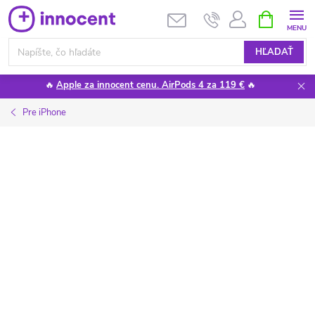
Prejsť
NÁKUPN
KOŠÍK
na
obsah
HĽADAŤ
🔥
Apple za innocent cenu. AirPods 4 za 119 €
🔥
Pre iPhone