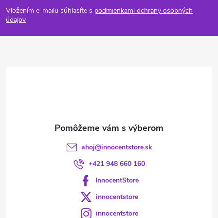
á
Vložením e-mailu súhlasíte s
podmienkami ochrany osobných
p
údajov
ä
t
i
e
ahoj
@
innocentstore.sk
+421 948 660 160
InnocentStore
innocentstore
innocentstore