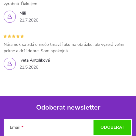
výrobná. Ďakujem.
Mili
21.7.2026
Náramok sa zdá o niečo tmavší ako na obrázku, ale vyzerá veľmi
pekne a drží dobre. Som spokojná
Iveta Antolíková
21.5.2026
Odoberať newsletter
Z
Email
ODOBERAŤ