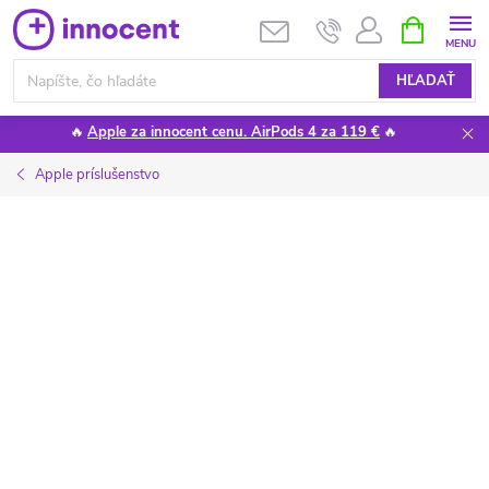
Prejsť
NÁKUPN
KOŠÍK
na
obsah
HĽADAŤ
🔥
Apple za innocent cenu. AirPods 4 za 119 €
🔥
Apple príslušenstvo