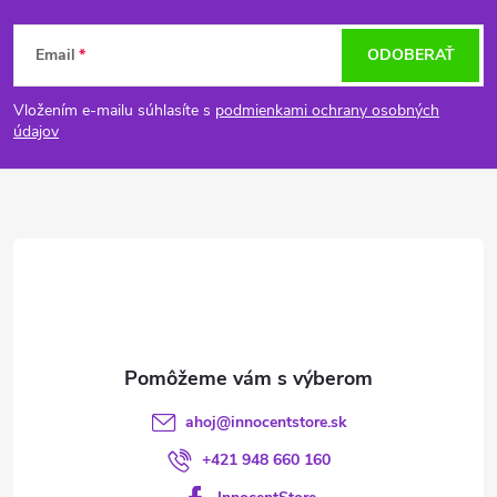
Z
Email
ODOBERAŤ
á
Vložením e-mailu súhlasíte s
podmienkami ochrany osobných
p
údajov
ä
t
i
e
ahoj
@
innocentstore.sk
+421 948 660 160