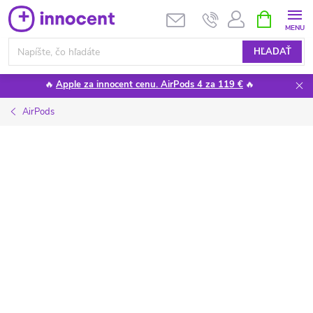
Prejsť
NÁKUPN
KOŠÍK
na
obsah
HĽADAŤ
🔥
Apple za innocent cenu. AirPods 4 za 119 €
🔥
AirPods