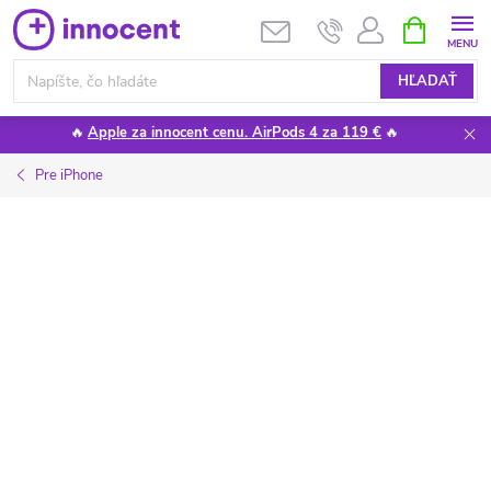
Prejsť
NÁKUPN
KOŠÍK
na
obsah
HĽADAŤ
🔥
Apple za innocent cenu. AirPods 4 za 119 €
🔥
Pre iPhone