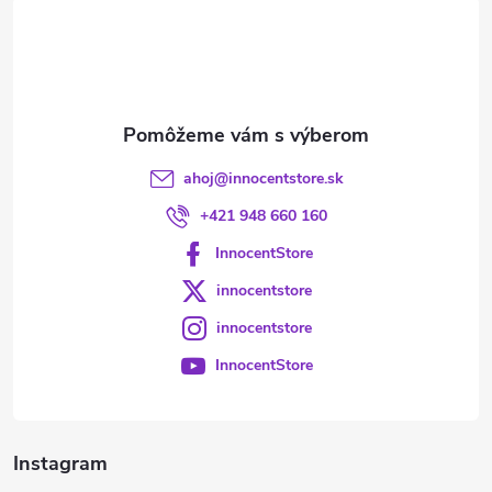
t
i
e
ahoj
@
innocentstore.sk
+421 948 660 160
InnocentStore
innocentstore
innocentstore
InnocentStore
Instagram