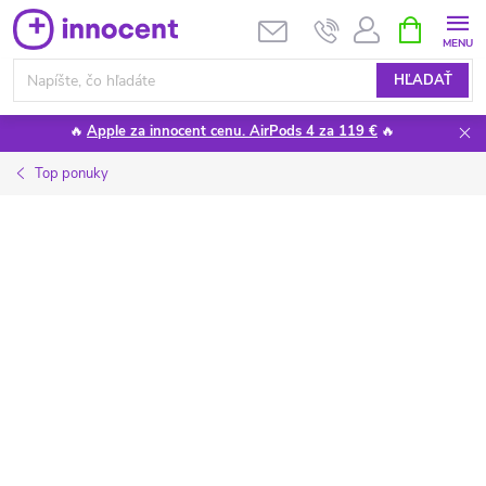
Prejsť
NÁKUPN
KOŠÍK
na
obsah
HĽADAŤ
🔥
Apple za innocent cenu. AirPods 4 za 119 €
🔥
Top ponuky