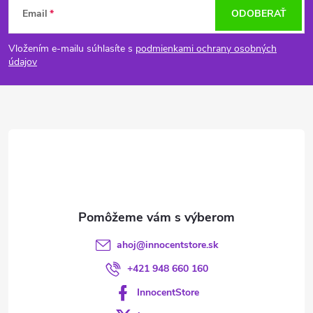
Email
ODOBERAŤ
á
Vložením e-mailu súhlasíte s
podmienkami ochrany osobných
p
údajov
ä
t
i
e
ahoj
@
innocentstore.sk
+421 948 660 160
InnocentStore