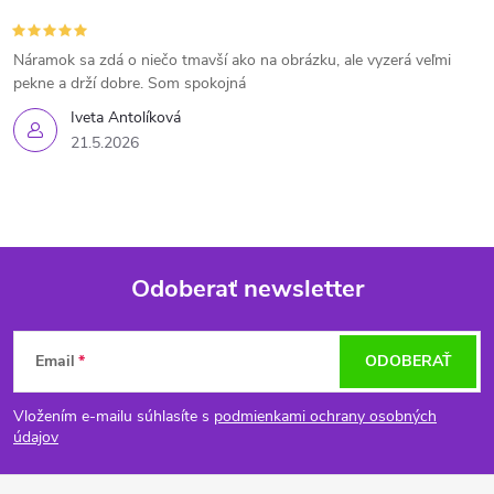
Náramok sa zdá o niečo tmavší ako na obrázku, ale vyzerá veľmi
pekne a drží dobre. Som spokojná
Iveta Antolíková
21.5.2026
Odoberať newsletter
Z
Email
ODOBERAŤ
á
Vložením e-mailu súhlasíte s
podmienkami ochrany osobných
p
údajov