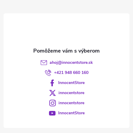
ä
t
i
e
ahoj
@
innocentstore.sk
+421 948 660 160
InnocentStore
innocentstore
innocentstore
InnocentStore