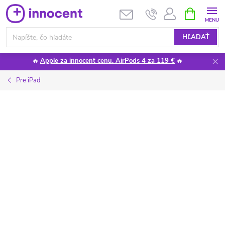
Prejsť
NÁKUPN
KOŠÍK
na
obsah
HĽADAŤ
🔥
Apple za innocent cenu. AirPods 4 za 119 €
🔥
Pre iPad