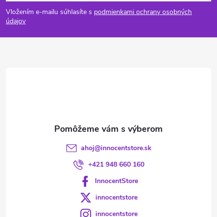
á
Vložením e-mailu súhlasíte s
podmienkami ochrany osobných
p
údajov
ä
t
i
e
ahoj
@
innocentstore.sk
+421 948 660 160
InnocentStore
innocentstore
innocentstore