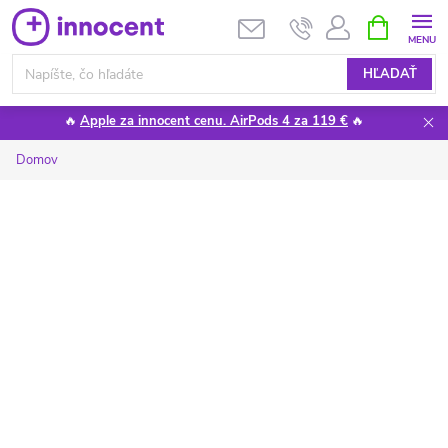
Prejsť
NÁKUPN
KOŠÍK
na
obsah
HĽADAŤ
🔥
Apple za innocent cenu. AirPods 4 za 119 €
🔥
Domov