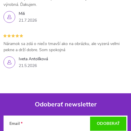
výrobná. Ďakujem.
Mili
21.7.2026
Náramok sa zdá o niečo tmavší ako na obrázku, ale vyzerá veľmi
pekne a drží dobre. Som spokojná
Iveta Antolíková
21.5.2026
Odoberať newsletter
Z
Email
ODOBERAŤ