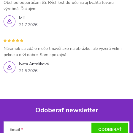
Obchod odporúčam 👍. Rýchlosť doručenia aj kvalita tovaru
výrobná. Ďakujem.
Mili
21.7.2026
Náramok sa zdá o niečo tmavší ako na obrázku, ale vyzerá veľmi
pekne a drží dobre. Som spokojná
Iveta Antolíková
21.5.2026
Odoberať newsletter
Z
Email
ODOBERAŤ