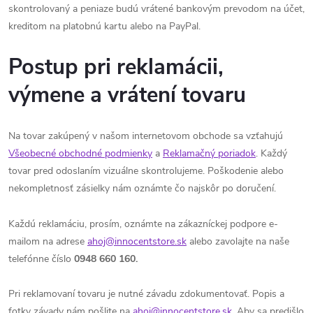
skontrolovaný a peniaze budú vrátené bankovým prevodom na účet,
kreditom na platobnú kartu alebo na PayPal.
Postup pri reklamácii,
výmene a vrátení tovaru
Na tovar zakúpený v našom internetovom obchode sa vzťahujú
Všeobecné obchodné podmienky
a
Reklamačný poriadok
. Každý
tovar pred odoslaním vizuálne skontrolujeme. Poškodenie alebo
nekompletnosť zásielky nám oznámte čo najskôr po doručení.
Každú reklamáciu, prosím, oznámte na zákazníckej podpore e-
mailom na adrese
ahoj@innocentstore.sk
alebo zavolajte na naše
telefónne číslo
0948 660 160.
Pri reklamovaní tovaru je nutné závadu zdokumentovať. Popis a
fotky závady nám pošlite na
ahoj@innocentstore.sk
. Aby sa predišlo