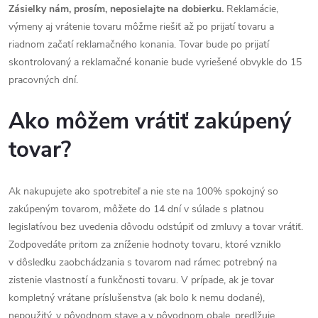
Zásielky nám, prosím, neposielajte na dobierku.
Reklamácie,
výmeny aj vrátenie tovaru môžme riešiť až po prijatí tovaru a
riadnom začatí reklamačného konania. Tovar bude po prijatí
skontrolovaný a reklamačné konanie bude vyriešené obvykle do 15
pracovných dní.
Ako môžem vrátiť zakúpený
tovar?
Ak nakupujete ako spotrebiteľ a nie ste na 100% spokojný so
zakúpeným tovarom, môžete do 14 dní v súlade s platnou
legislatívou bez uvedenia dôvodu odstúpiť od zmluvy a tovar vrátiť.
Zodpovedáte pritom za zníženie hodnoty tovaru, ktoré vzniklo
v dôsledku zaobchádzania s tovarom nad rámec potrebný na
zistenie vlastností a funkčnosti tovaru. V prípade, ak je tovar
kompletný vrátane príslušenstva (ak bolo k nemu dodané),
nepoužitý, v pôvodnom stave a v pôvodnom obale, predlžuje