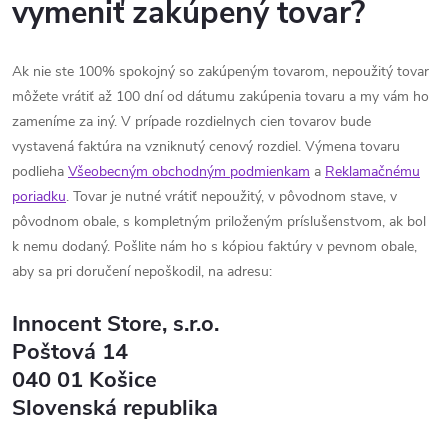
vymeniť zakúpený tovar?
Ak nie ste 100% spokojný so zakúpeným tovarom, nepoužitý tovar
môžete vrátiť až 100 dní od dátumu zakúpenia tovaru a my vám ho
zameníme za iný. V prípade rozdielnych cien tovarov bude
vystavená faktúra na vzniknutý cenový rozdiel. Výmena tovaru
podlieha
Všeobecným obchodným podmienkam
a
Reklamačnému
poriadku
. Tovar je nutné vrátiť nepoužitý, v pôvodnom stave, v
pôvodnom obale, s kompletným priloženým príslušenstvom, ak bol
k nemu dodaný. Pošlite nám ho s kópiou faktúry v pevnom obale,
aby sa pri doručení nepoškodil, na adresu:
Innocent Store, s.r.o.
Poštová 14
040 01 Košice
Slovenská republika