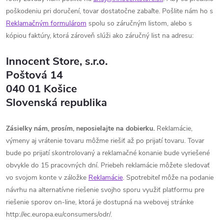
poškodeniu pri doručení, tovar dostatočne zabaľte. Pošlite nám ho s
Reklamačným formulárom
spolu so záručným listom, alebo s
kópiou faktúry, ktorá zároveň slúži ako záručný list na adresu:
Innocent Store, s.r.o.
Poštová 14
040 01 Košice
Slovenská republika
Zásielky nám, prosím, neposielajte na dobierku.
Reklamácie,
výmeny aj vrátenie tovaru môžme riešiť až po prijatí tovaru. Tovar
bude po prijatí skontrolovaný a reklamačné konanie bude vyriešené
obvykle do 15 pracovných dní. Priebeh reklamácie môžete sledovať
vo svojom konte v záložke
Reklamácie
. Spotrebiteľ môže na podanie
návrhu na alternatívne riešenie svojho sporu využiť platformu pre
riešenie sporov on-line, ktorá je dostupná na webovej stránke
http://ec.europa.eu/consumers/odr/.