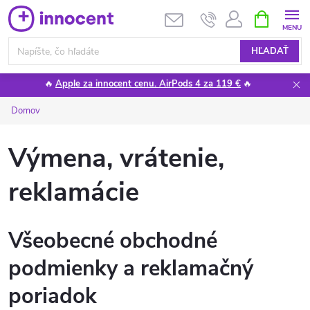
Prejsť
NÁKUPN
KOŠÍK
na
obsah
HĽADAŤ
🔥
Apple za innocent cenu. AirPods 4 za 119 €
🔥
Domov
Výmena, vrátenie,
reklamácie
Všeobecné obchodné
podmienky a reklamačný
poriadok