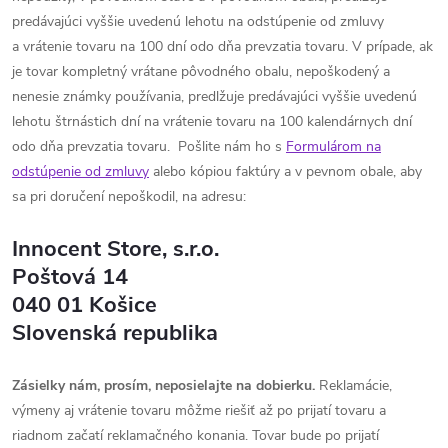
predávajúci vyššie uvedenú lehotu na odstúpenie od zmluvy
a vrátenie tovaru na 100 dní odo dňa prevzatia tovaru. V prípade, ak
je tovar kompletný vrátane pôvodného obalu, nepoškodený a
nenesie známky používania, predlžuje predávajúci vyššie uvedenú
lehotu štrnástich dní na vrátenie tovaru na 100 kalendárnych dní
odo dňa prevzatia tovaru. Pošlite nám ho s
Formulárom na
odstúpenie od zmluvy
alebo kópiou faktúry a v pevnom obale, aby
sa pri doručení nepoškodil, na adresu:
Innocent Store, s.r.o.
Poštová 14
040 01 Košice
Slovenská republika
Zásielky nám, prosím, neposielajte na dobierku.
Reklamácie,
výmeny aj vrátenie tovaru môžme riešiť až po prijatí tovaru a
riadnom začatí reklamačného konania. Tovar bude po prijatí