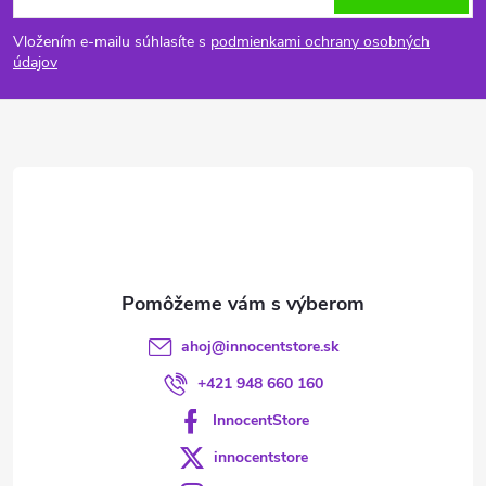
á
Vložením e-mailu súhlasíte s
podmienkami ochrany osobných
p
údajov
ä
t
i
e
ahoj
@
innocentstore.sk
+421 948 660 160
InnocentStore
innocentstore