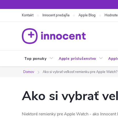
Prejsť
na
Kontakt
Innocent predajňa
Apple Blog
Hodnote
obsah
Top ponuky
Apple príslušenstvo
Appl
Domov
Ako si vybrať veľkosť remienku pre Apple Watch?
Ako si vybrať v
Niektoré remienky pre Apple Watch - ako Innocent 