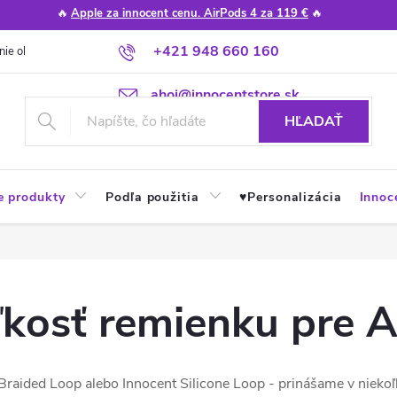
🔥
Apple za innocent cenu. AirPods 4 za 119 €
🔥
+421 948 660 160
nie obchodu
Poradňa
Apple návody a tipy
Najčastejšie otázky
ahoj@innocentstore.sk
HĽADAŤ
e produkty
Podľa použitia
♥︎Personalizácia
Innoc
eľkosť remienku pre 
Braided Loop alebo Innocent Silicone Loop - prinášame v nieko