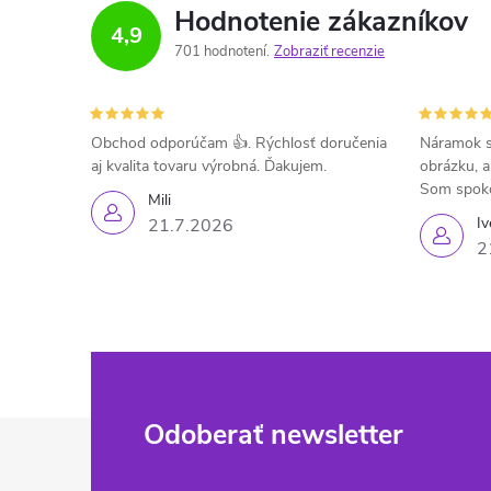
Hodnotenie zákazníkov
4,9
701 hodnotení
Zobraziť recenzie
Obchod odporúčam 👍. Rýchlosť doručenia
Náramok s
aj kvalita tovaru výrobná. Ďakujem.
obrázku, a
Som spok
Mili
Iv
21.7.2026
2
Z
Odoberať newsletter