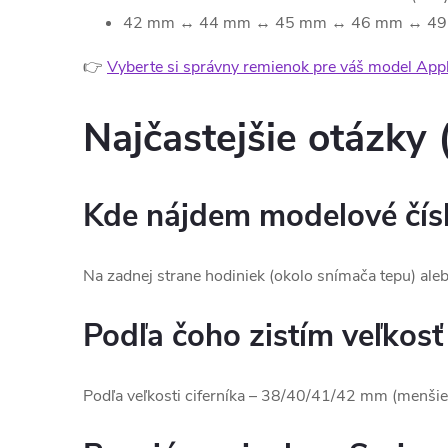
42 mm ↔ 44 mm ↔ 45 mm ↔ 46 mm ↔ 49 m
👉
Vyberte si správny remienok pre váš model Ap
Najčastejšie otázky
Kde nájdem modelové čís
Na zadnej strane hodiniek (okolo snímača tepu) al
Podľa čoho zistím veľkos
Podľa veľkosti ciferníka – 38/40/41/42 mm (menšie)