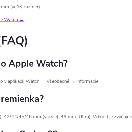
m (veľký rozmer)
ple Watch →
 (FAQ)
lo Apple Watch?
ebo v aplikácii Watch → Všeobecné → Informácie.
ť remienka?
, 42/44/45/46 mm (väčšie), 49 mm (Ultra). Veľkosť je zvyčajne 