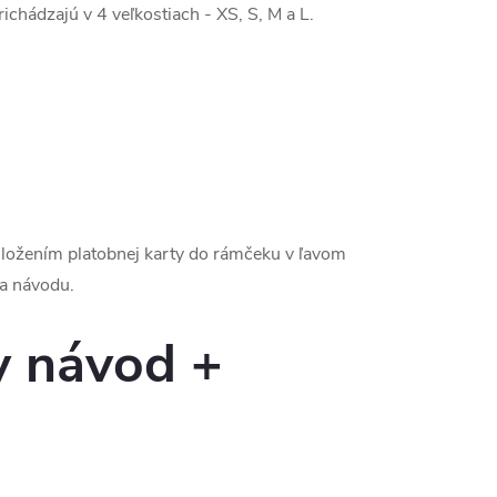
hádzajú v 4 veľkostiach - XS, S, M a L.
riložením platobnej karty do rámčeku v ľavom
ľa návodu.
y návod +