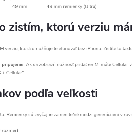
49 mm
49 mm remienky (Ultra)
o zistím, ktorú verziu m
IM
verziu, ktorá umožňuje telefonovať bez iPhonu. Zistíte to takt
 pripojenie
. Ak sa zobrazí možnosť pridať eSIM, máte Cellular v
+ Cellular“.
nkov podľa veľkosti
itu. Remienky sú zvyčajne zameniteľné medzi generáciami v ro
rozmer)