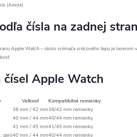
slo (Axxxx).
odľa čísla na zadnej stra
stranu Apple Watch – okolo snímača srdcového tepu je laserom 
kosť.
 čísel Apple Watch
v
Veľkosť
Kompatibilné remienky
38 mm / 42 mm
38/42 mm remienky
40 mm / 44 mm
40/44 mm remienky
41 mm / 45 mm
41/45 mm remienky
. gen)
40 mm / 44 mm
40/44 mm remienky