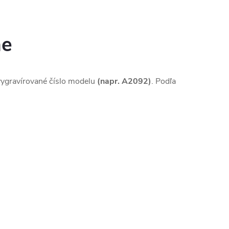
ne
vygravírované číslo modelu
(napr. A2092)
. Podľa