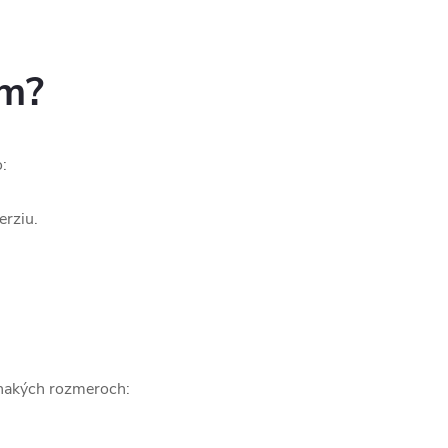
ám?
o:
erziu.
vnakých rozmeroch: