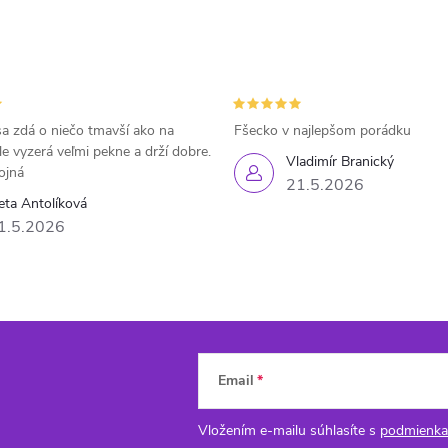
a zdá o niečo tmavší ako na
Fšecko v najlepšom porádku
le vyzerá veľmi pekne a drží dobre.
Vladimír Branický
ojná
21.5.2026
eta Antolíková
1.5.2026
Email
Vložením e-mailu súhlasíte s
podmienka