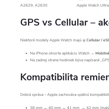
A2629, A2630
Apple Watch Ultra
GPS vs Cellular – ak
Niektoré modely Apple Watch majú aj
Cellular / eS
Na iPhone otvorte aplikáciu Watch →
Mobilné
Na zadnej strane hodiniek býva napísané „GPS 
Kompatibilita remie
Dobrá správa – Apple zachováva spätnú kompatibil
38 mm ↔ 40 mm ↔ 41 mm ↔ 42 mm (malý 