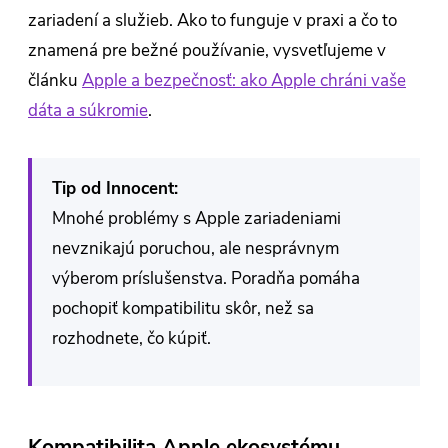
zariadení a služieb. Ako to funguje v praxi a čo to
znamená pre bežné používanie, vysvetľujeme v
článku
Apple a bezpečnosť: ako Apple chráni vaše
dáta a súkromie
.
Tip od Innocent:
Mnohé problémy s Apple zariadeniami
nevznikajú poruchou, ale nesprávnym
výberom príslušenstva. Poradňa pomáha
pochopiť kompatibilitu skôr, než sa
rozhodnete, čo kúpiť.
Kompatibilita Apple ekosystému