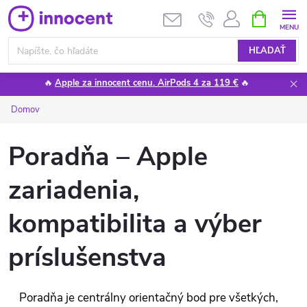
Prejsť
NÁKUPN
KOŠÍK
na
obsah
HĽADAŤ
🔥
Apple za innocent cenu. AirPods 4 za 119 €
🔥
Domov
Poradňa – Apple
zariadenia,
kompatibilita a výber
príslušenstva
Poradňa je centrálny orientačný bod pre všetkých,