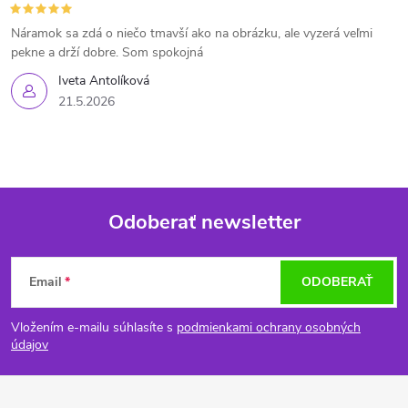
Náramok sa zdá o niečo tmavší ako na obrázku, ale vyzerá veľmi
pekne a drží dobre. Som spokojná
Iveta Antolíková
21.5.2026
Odoberať newsletter
Z
Email
ODOBERAŤ
á
Vložením e-mailu súhlasíte s
podmienkami ochrany osobných
p
údajov
ä