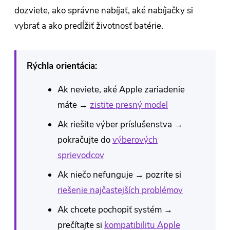
dozviete, ako správne nabíjať, aké nabíjačky si
vybrať a ako predĺžiť životnosť batérie.
Rýchla orientácia:
Ak neviete, aké Apple zariadenie
máte →
zistite presný model
Ak riešite výber príslušenstva →
pokračujte do
výberových
sprievodcov
Ak niečo nefunguje → pozrite si
riešenie najčastejších problémov
Ak chcete pochopiť systém →
prečítajte si
kompatibilitu Apple