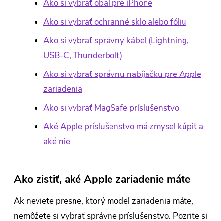
Ako si vybrať obal pre iPhone
Ako si vybrať ochranné sklo alebo fóliu
Ako si vybrať správny kábel (Lightning,
USB-C, Thunderbolt)
Ako si vybrať správnu nabíjačku pre Apple
zariadenia
Ako si vybrať MagSafe príslušenstvo
Aké Apple príslušenstvo má zmysel kúpiť a
aké nie
Ako zistiť, aké Apple zariadenie máte
Ak neviete presne, ktorý model zariadenia máte,
nemôžete si vybrať správne príslušenstvo. Pozrite si