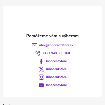
t
i
e
ahoj
@
innocentstore.sk
+421 948 660 160
InnocentStore
innocentstore
innocentstore
InnocentStore