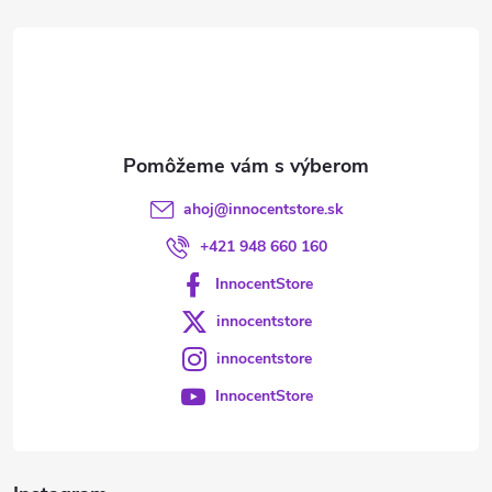
t
i
e
ahoj
@
innocentstore.sk
+421 948 660 160
InnocentStore
innocentstore
innocentstore
InnocentStore