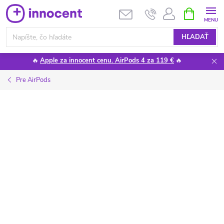
Prejsť
NÁKUPN
KOŠÍK
na
obsah
HĽADAŤ
🔥
Apple za innocent cenu. AirPods 4 za 119 €
🔥
Pre AirPods