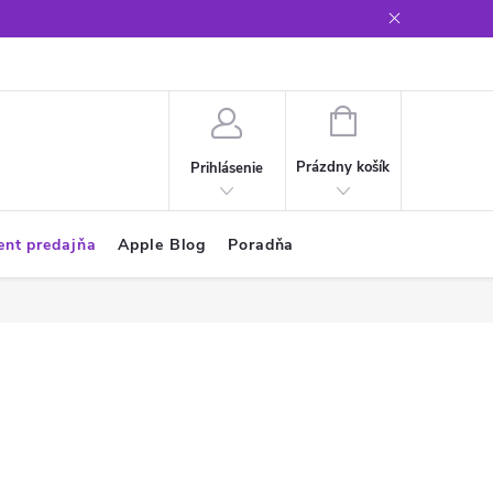
Glosár
NÁKUPNÝ
KOŠÍK
Prázdny košík
Prihlásenie
ent predajňa
Apple Blog
Poradňa