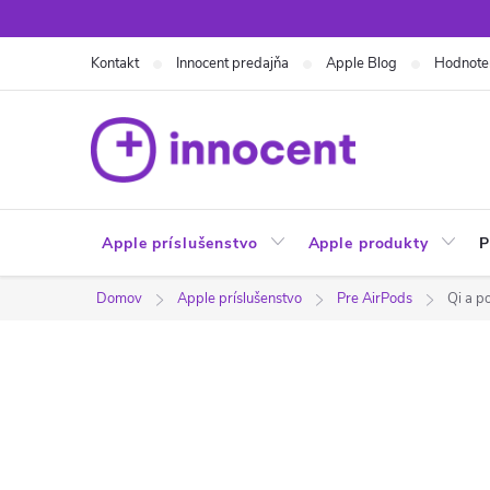
Prejsť
na
Kontakt
Innocent predajňa
Apple Blog
Hodnote
obsah
Apple príslušenstvo
Apple produkty
P
Domov
Apple príslušenstvo
Pre AirPods
Qi a 