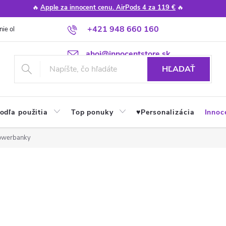
🔥
Apple za innocent cenu. AirPods 4 za 119 €
🔥
+421 948 660 160
nie obchodu
Poradňa
Apple návody a tipy
Najčastejšie otázky
ahoj@innocentstore.sk
HĽADAŤ
odľa použitia
Top ponuky
♥︎Personalizácia
Innoc
powerbanky