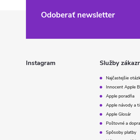
Z
Odoberať newsletter
á
p
ä
Instagram
Služby zákaz
t
Najčastejšie otáz
Innocent Apple B
i
Apple poradňa
Apple návody a t
e
Apple Glosár
Poštovné a dopr
Spôsoby platby