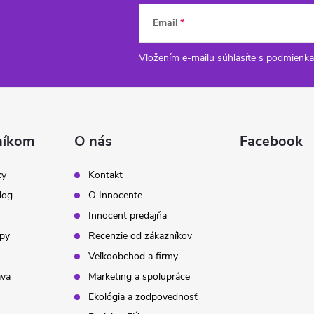
Email
Vložením e-mailu súhlasíte s
podmienka
níkom
O nás
Facebook
ky
Kontakt
log
O Innocente
Innocent predajňa
ipy
Recenzie od zákazníkov
Veľkoobchod a firmy
ava
Marketing a spolupráce
Ekológia a zodpovednosť