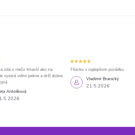
a zdá o niečo tmavší ako na
Fšecko v najlepšom porádku
le vyzerá veľmi pekne a drží dobre.
Vladimír Branický
ojná
21.5.2026
eta Antolíková
1.5.2026