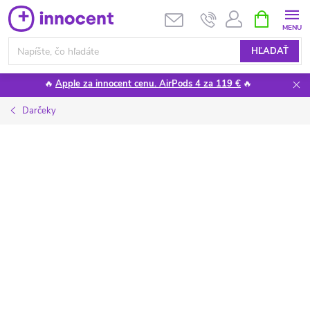
Prejsť
NÁKUPN
KOŠÍK
na
obsah
HĽADAŤ
🔥
Apple za innocent cenu. AirPods 4 za 119 €
🔥
Darčeky