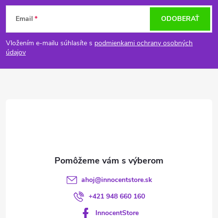
Z
Email
ODOBERAŤ
á
Vložením e-mailu súhlasíte s
podmienkami ochrany osobných
p
údajov
ä
t
i
e
ahoj
@
innocentstore.sk
+421 948 660 160
InnocentStore