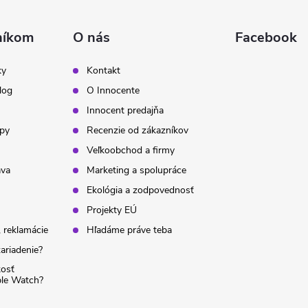
níkom
O nás
Facebook
ky
Kontakt
log
O Innocente
Innocent predajňa
ipy
Recenzie od zákazníkov
Veľkoobchod a firmy
ava
Marketing a spolupráce
Ekológia a zodpovednosť
Projekty EÚ
 reklamácie
Hľadáme práve teba
ariadenie?
kosť
ple Watch?