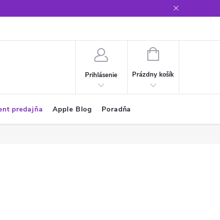
Glosár
NÁKUPNÝ
KOŠÍK
Prázdny košík
Prihlásenie
ent predajňa
Apple Blog
Poradňa