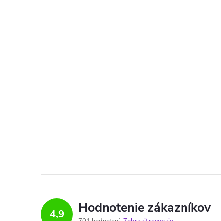
Hodnotenie zákazníkov
4,9
701 hodnotení
Zobraziť recenzie