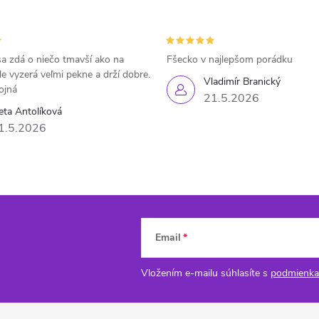
a zdá o niečo tmavší ako na
Fšecko v najlepšom porádku
le vyzerá veľmi pekne a drží dobre.
Vladimír Branický
ojná
21.5.2026
eta Antolíková
1.5.2026
Email
Vložením e-mailu súhlasíte s
podmienka