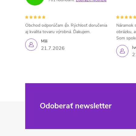
Obchod odporúčam 👍. Rýchlosť doručenia
Náramok s
aj kvalita tovaru výrobná. Ďakujem.
obrázku, a
Som spok
Mili
Iv
21.7.2026
2
Z
Odoberať newsletter
á