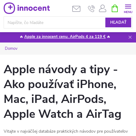
Prejsť
NÁKUPN
KOŠÍK
na
obsah
HĽADAŤ
🔥
Apple za innocent cenu. AirPods 4 za 119 €
🔥
Domov
Apple návody a tipy -
Ako používať iPhone,
Mac, iPad, AirPods,
Apple Watch a AirTag
Vitajte v najväčšej databáze praktických návodov pre používateľov