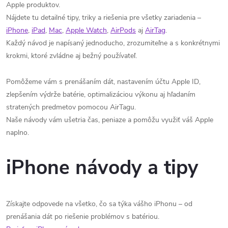
Apple produktov.
Nájdete tu detailné tipy, triky a riešenia pre všetky zariadenia –
iPhone
,
iPad
,
Mac
,
Apple Watch
,
AirPods
aj
AirTag
.
Každý návod je napísaný jednoducho, zrozumiteľne a s konkrétnymi
krokmi, ktoré zvládne aj bežný používateľ.
Pomôžeme vám s prenášaním dát, nastavením účtu Apple ID,
zlepšením výdrže batérie, optimalizáciou výkonu aj hľadaním
stratených predmetov pomocou AirTagu.
Naše návody vám ušetria čas, peniaze a pomôžu využiť váš Apple
naplno.
iPhone návody a tipy
Získajte odpovede na všetko, čo sa týka vášho iPhonu – od
prenášania dát po riešenie problémov s batériou.