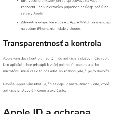
Siri:
Väčšina príkazov Siri sa spracováva na vašom
zariadení. Len v niektorých prípadoch sa údaje pošlú na
servery Apple.
Zdravotné údaje:
Vaše údaje z Apple Watch sa analyzujú
na vašom iPhone, nie niekde v cloude.
Transparentnosť a kontrola
Apple vám dáva kontrolu nad tým, čo aplikácie a služby môžu robiť.
Keď aplikácia chce pristúpiť k vašej polohe, fotoaparátu alebo
mikrofónu, musí vás o to požiadať. Vy rozhodujete, či jej to dovolíte.
Navyše, Apple vám ukazuje, čo sa deje. V nastaveniach vidíte, ktoré
aplikácie pristupujú k čomu a ako často.
Apple ID a ochrana