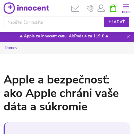
Prejsť
NÁKUPN
KOŠÍK
na
obsah
HĽADAŤ
🔥
Apple za innocent cenu. AirPods 4 za 119 €
🔥
Domov
Apple a bezpečnosť:
ako Apple chráni vaše
dáta a súkromie