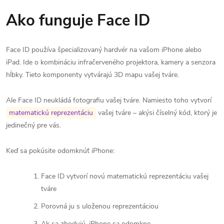
Ako funguje Face ID
Face ID používa špecializovaný hardvér na vašom iPhone alebo
iPad. Ide o kombináciu infračerveného projektora, kamery a senzora
hĺbky. Tieto komponenty vytvárajú 3D mapu vašej tváre.
Ale Face ID neukládá fotografiu vašej tváre. Namiesto toho vytvorí
matematickú reprezentáciu
vašej tváre – akýsi číselný kód, ktorý je
jedinečný pre vás.
Keď sa pokúsite odomknúť iPhone:
Face ID vytvorí novú matematickú reprezentáciu vašej
tváre
Porovná ju s uloženou reprezentáciou
Ak sa zhodujú, iPhone sa odomkne