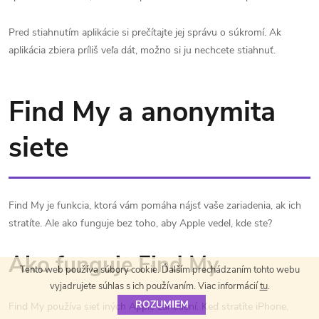
Pred stiahnutím aplikácie si prečítajte jej správu o súkromí. Ak
aplikácia zbiera príliš veľa dát, možno si ju nechcete stiahnuť.
Find My a anonymita
siete
Find My je funkcia, ktorá vám pomáha nájsť vaše zariadenia, ak ich
stratíte. Ale ako funguje bez toho, aby Apple vedel, kde ste?
Ako funguje Find My
Tento web používa súbory cookie. Ďalším prechádzaním tohto webu
vyjadrujete súhlas s ich používaním. Viac informácií
tu
.
ROZUMIEM
Find My používa sieť iných Apple zariadení. Keď stratíte iPhone,