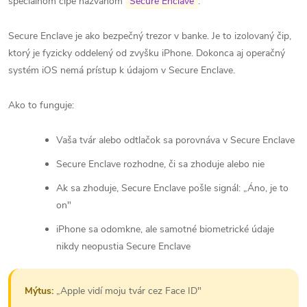
špeciálnom čipe nazvanom
Secure Enclave
.
Secure Enclave je ako bezpečný trezor v banke. Je to izolovaný čip,
ktorý je fyzicky oddelený od zvyšku iPhone. Dokonca aj operačný
systém iOS nemá prístup k údajom v Secure Enclave.
Ako to funguje:
Vaša tvár alebo odtlačok sa porovnáva v Secure Enclave
Secure Enclave rozhodne, či sa zhoduje alebo nie
Ak sa zhoduje, Secure Enclave pošle signál: „Áno, je to
on"
iPhone sa odomkne, ale samotné biometrické údaje
nikdy neopustia Secure Enclave
Mýtus:
„Apple vidí moju tvár cez Face ID"