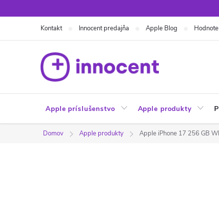
Prejsť
na
Kontakt
Innocent predajňa
Apple Blog
Hodnote
obsah
Apple príslušenstvo
Apple produkty
P
Domov
Apple produkty
Apple iPhone 17 256 GB W