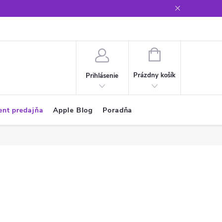
Glosár
NÁKUPNÝ
KOŠÍK
Prázdny košík
Prihlásenie
ent predajňa
Apple Blog
Poradňa