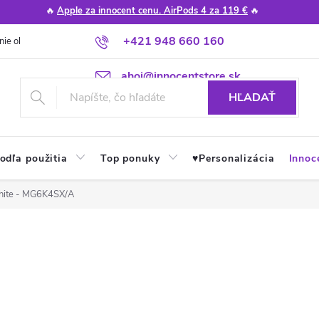
🔥
Apple za innocent cenu. AirPods 4 za 119 €
🔥
+421 948 660 160
nie obchodu
Poradňa
Apple návody a tipy
Najčastejšie otázky
ahoj@innocentstore.sk
HĽADAŤ
odľa použitia
Top ponuky
♥︎Personalizácia
Innoc
hite - MG6K4SX/A