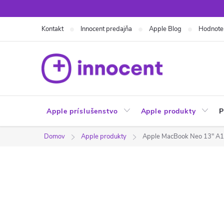
Prejsť
na
Kontakt
Innocent predajňa
Apple Blog
Hodnote
obsah
Apple príslušenstvo
Apple produkty
P
Domov
Apple produkty
Apple MacBook Neo 13" A18