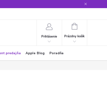
Glosár
NÁKUPNÝ
KOŠÍK
Prázdny košík
Prihlásenie
ent predajňa
Apple Blog
Poradňa