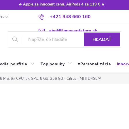
🔥
Apple za innocent cenu. AirPods 4 za 119 €
🔥
+421 948 660 160
nie obchodu
Poradňa
Apple návody a tipy
Najčastejšie otázky
ahoj@innocentstore.sk
HĽADAŤ
odľa použitia
Top ponuky
♥︎Personalizácia
Innoc
 Pro, 6× CPU, 5× GPU, 8 GB, 256 GB - Citrus - MHFD4SL/A