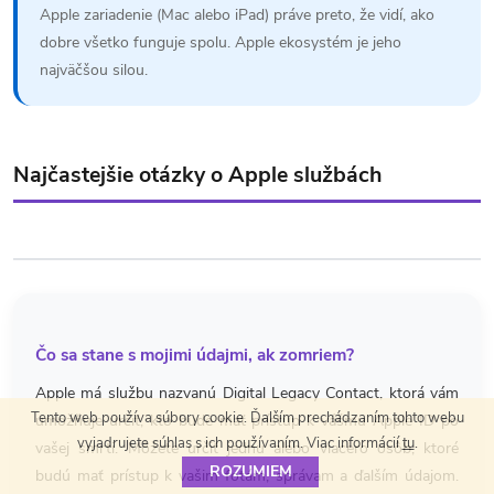
Apple zariadenie (Mac alebo iPad) práve preto, že vidí, ako
dobre všetko funguje spolu. Apple ekosystém je jeho
najväčšou silou.
Najčastejšie otázky o Apple službách
Čo sa stane s mojimi údajmi, ak zomriem?
Apple má službu nazvanú Digital Legacy Contact, ktorá vám
Tento web používa súbory cookie. Ďalším prechádzaním tohto webu
umožňuje určiť, kto bude mať prístup k vášmu Apple ID po
vyjadrujete súhlas s ich používaním. Viac informácií
tu
.
vašej smrti. Môžete určiť jednu alebo viacero osôb, ktoré
ROZUMIEM
budú mať prístup k vašim fotám, správam a ďalším údajom.