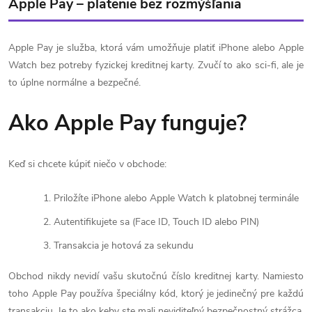
Apple Pay – platenie bez rozmýšľania
Apple Pay je služba, ktorá vám umožňuje platiť iPhone alebo Apple
Watch bez potreby fyzickej kreditnej karty. Zvučí to ako sci-fi, ale je
to úplne normálne a bezpečné.
Ako Apple Pay funguje?
Keď si chcete kúpiť niečo v obchode:
Priložíte iPhone alebo Apple Watch k platobnej terminále
Autentifikujete sa (Face ID, Touch ID alebo PIN)
Transakcia je hotová za sekundu
Obchod nikdy nevidí vašu skutočnú číslo kreditnej karty. Namiesto
toho Apple Pay používa špeciálny kód, ktorý je jedinečný pre každú
transakciu. Je to ako keby ste mali neviditeľný bezpečnostný strážca,