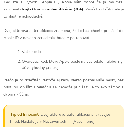
Keď ste si vytvorili Apple ID, Apple vám odporúča (a my tiež)
aktivovať
dvojfaktorovú autentifikáciu (2FA)
. Zvučí to zložito, ale je
to vlastne jednoduché.
Dvojfaktorová autentifikácia znamená, že keď sa chcete prihlásiť do
Apple ID z nového zariadenia, budete potrebovať:
Vaše heslo
Overovací kód, ktorý Apple pošle na váš telefón alebo iný
dôveryhodný prístroj
Prečo je to dôležité? Pretože aj keby niekto poznal vaše heslo, bez
prístupu k vášmu telefónu sa nemôže prihlásiť. Je to ako zámok s
dvoma kľúčmi.
Tip od Innocent:
Dvojfaktorovú autentifikáciu si aktivujte
hneď. Nájdete ju v Nastaveniach → [Vaše meno] →