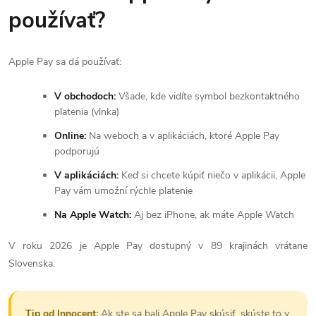
používať?
Apple Pay sa dá používať:
V obchodoch:
Všade, kde vidíte symbol bezkontaktného
platenia (vlnka)
Online:
Na weboch a v aplikáciách, ktoré Apple Pay
podporujú
V aplikáciách:
Keď si chcete kúpiť niečo v aplikácii, Apple
Pay vám umožní rýchle platenie
Na Apple Watch:
Aj bez iPhone, ak máte Apple Watch
V roku 2026 je Apple Pay dostupný v 89 krajinách vrátane
Slovenska.
Tip od Innocent:
Ak ste sa bali Apple Pay skúsiť, skúste to v