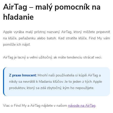
AirTag – malý pomocník na
hľadanie
Apple vyrába malý prístroj nazvaný AirTag, ktorý môžete pripevniť
na kľúče, peňaženku alebo batoh. Keď stratíte kľúče, Find My vám
pomôže ich nájsť.
AirTag je lacný a veľmi užitočný, ak máte tendenciu strácať veci.
Z praxe Innocent:
Mnohí naši používatelia si kúpili AirTag a
nikdy sa nevrátili k hľadaniu kľúčov. Je to jeden z tých Apple
produktov, ktorý sa zdá zbytočný, kým ho nepoužijete.
Viac o Find My a AirTag nájdete v našom
návode na AirTag
.