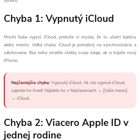
vyriešiť.
Chyba 1: Vypnutý iCloud
Mnohí ľudia vypnú iCloud, pretože si myslia, že to ušetrí batériu
alebo miesto. Veľká chyba. iCloud je potrebný na synchronizáciu a
zálohovanie. Bez neho stratíte všetky svoje údaje, ak si kúpite nový
iPhone.
Najčastejšia chyba:
Vypnutý iCloud. Ak ste vypnuli iCloud,
zapnite ho hneď. Nájdete ho v Nastaveniach → [Vaše meno]
→ iCloud.
Chyba 2: Viacero Apple ID v
jednej rodine