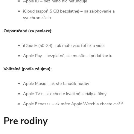
Apple ID – bez neho nič nefunguje
iCloud (aspoň 5 GB bezplatne) – na zálohovanie a
synchronizáciu
Odporúčané (za peniaze):
iCloud+ (50 GB) – ak máte viac fotiek a videí
Apple Pay – bezplatné, ale musíte si pridať kartu
Voliteľné (podľa záujmu):
Apple Music – ak ste fanúšik hudby
Apple TV+ – ak chcete kvalitné seriály a filmy
Apple Fitness+ – ak máte Apple Watch a chcete cvičiť
Pre rodiny