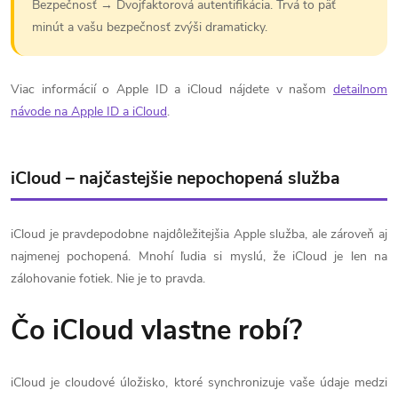
Bezpečnosť → Dvojfaktorová autentifikácia. Trvá to päť
minút a vašu bezpečnosť zvýši dramaticky.
Viac informácií o Apple ID a iCloud nájdete v našom
detailnom
návode na Apple ID a iCloud
.
iCloud – najčastejšie nepochopená služba
iCloud je pravdepodobne najdôležitejšia Apple služba, ale zároveň aj
najmenej pochopená. Mnohí ľudia si myslú, že iCloud je len na
zálohovanie fotiek. Nie je to pravda.
Čo iCloud vlastne robí?
iCloud je cloudové úložisko, ktoré synchronizuje vaše údaje medzi