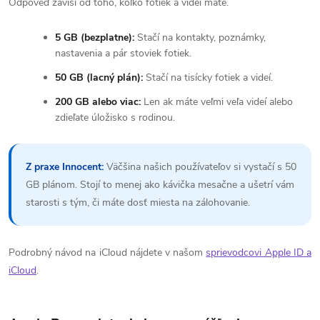
Odpoveď závisí od toho, koľko fotiek a videí máte.
5 GB (bezplatne):
Stačí na kontakty, poznámky,
nastavenia a pár stoviek fotiek.
50 GB (lacný plán):
Stačí na tisícky fotiek a videí.
200 GB alebo viac:
Len ak máte veľmi veľa videí alebo
zdieľate úložisko s rodinou.
Z praxe Innocent:
Väčšina našich používateľov si vystačí s 50
GB plánom. Stojí to menej ako kávička mesačne a ušetrí vám
starosti s tým, či máte dosť miesta na zálohovanie.
Podrobný návod na iCloud nájdete v našom
sprievodcovi Apple ID a
iCloud
.