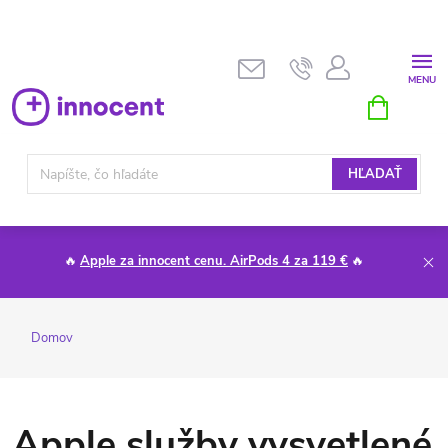
Prejsť
na
obsah
NÁKUPN
KOŠÍK
HĽADAŤ
🔥
Apple za innocent cenu. AirPods 4 za 119 €
🔥
Domov
Apple služby vysvetlené