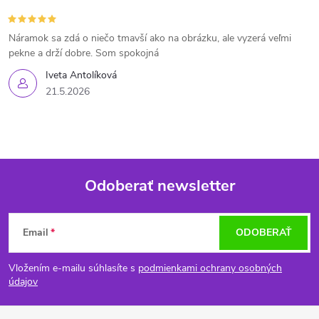
Náramok sa zdá o niečo tmavší ako na obrázku, ale vyzerá veľmi
pekne a drží dobre. Som spokojná
Iveta Antolíková
21.5.2026
Odoberať newsletter
Z
Email
ODOBERAŤ
á
Vložením e-mailu súhlasíte s
podmienkami ochrany osobných
p
údajov