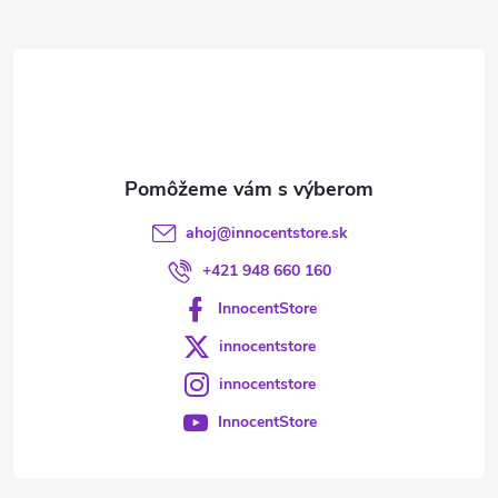
ä
t
i
e
ahoj
@
innocentstore.sk
+421 948 660 160
InnocentStore
innocentstore
innocentstore
InnocentStore