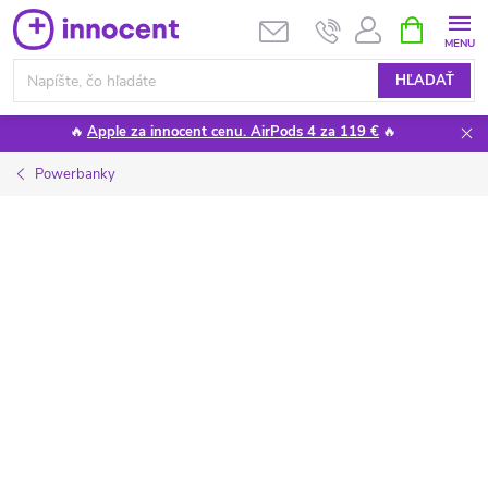
Prejsť
NÁKUPN
KOŠÍK
na
obsah
HĽADAŤ
🔥
Apple za innocent cenu. AirPods 4 za 119 €
🔥
Powerbanky