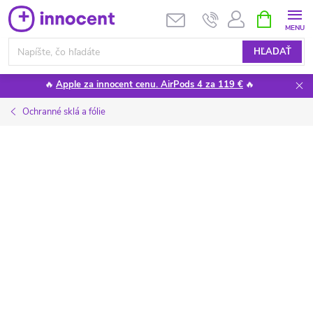
Prejsť
NÁKUPN
KOŠÍK
na
obsah
HĽADAŤ
🔥
Apple za innocent cenu. AirPods 4 za 119 €
🔥
Ochranné sklá a fólie