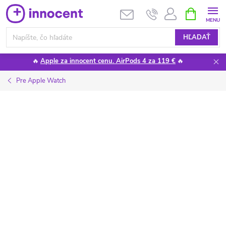
Prejsť
NÁKUPN
KOŠÍK
na
obsah
HĽADAŤ
🔥
Apple za innocent cenu. AirPods 4 za 119 €
🔥
Pre Apple Watch