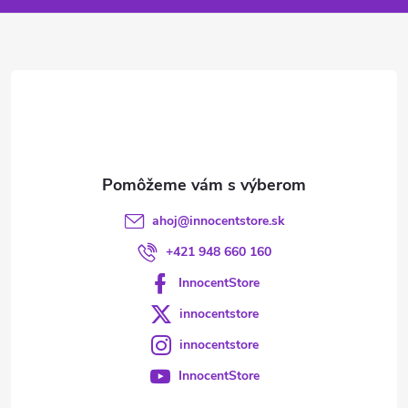
ä
t
i
e
ahoj
@
innocentstore.sk
+421 948 660 160
InnocentStore
innocentstore
innocentstore
InnocentStore