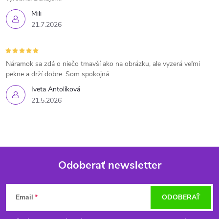
Mili
21.7.2026
Náramok sa zdá o niečo tmavší ako na obrázku, ale vyzerá veľmi
pekne a drží dobre. Som spokojná
Iveta Antolíková
21.5.2026
Odoberať newsletter
Z
Email
ODOBERAŤ
á