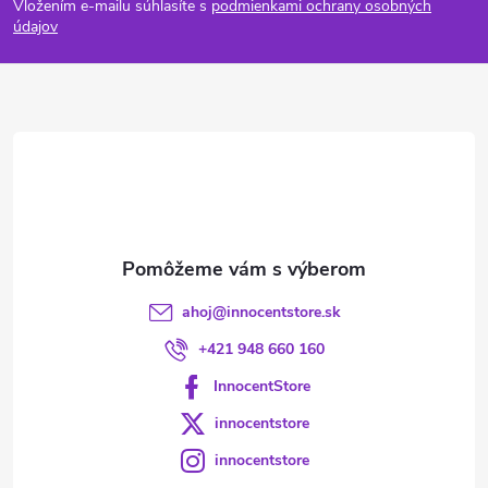
Vložením e-mailu súhlasíte s
podmienkami ochrany osobných
p
údajov
ä
t
i
e
ahoj
@
innocentstore.sk
+421 948 660 160
InnocentStore
innocentstore
innocentstore