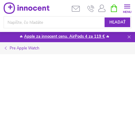
Prejsť
NÁKUPN
KOŠÍK
na
obsah
HĽADAŤ
🔥
Apple za innocent cenu. AirPods 4 za 119 €
🔥
Pre Apple Watch