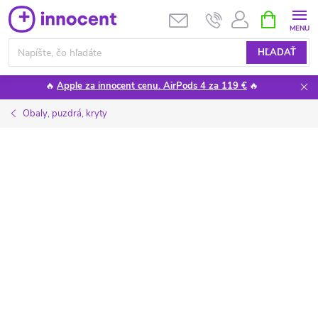
Prejsť
NÁKUPN
KOŠÍK
na
obsah
HĽADAŤ
🔥
Apple za innocent cenu. AirPods 4 za 119 €
🔥
Obaly, puzdrá, kryty