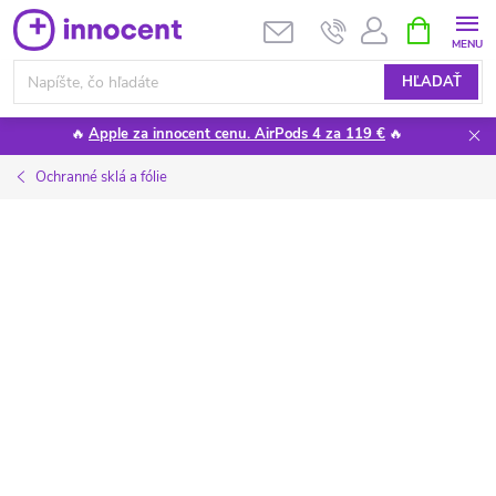
Prejsť
NÁKUPN
KOŠÍK
na
obsah
HĽADAŤ
🔥
Apple za innocent cenu. AirPods 4 za 119 €
🔥
Ochranné sklá a fólie