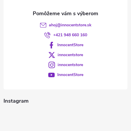
e
ahoj
@
innocentstore.sk
+421 948 660 160
InnocentStore
innocentstore
innocentstore
InnocentStore
Instagram