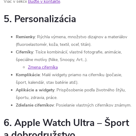
Viac v sekcii
Buďte v kontakte
.
5. Personalizácia
Remienky
: Rýchla výmena, množstvo dizajnov a materiálov
(fluoroelastomér, koža, textil, oceľ, titán).
Ciferníky
: Tisíce kombinácií, vlastné fotografie, animácie,
špeciálne motívy (Nike, Snoopy, Art...).
Zmena ciferníka
Komplikácie
: Malé widgety priamo na ciferníku (počasie,
šport, kalendár, stav batérie atď.).
Aplikácie a widgety
: Prispôsobenie podľa životného štýlu,
športu, zdravia, práce.
Zdieľanie ciferníkov
: Posielanie vlastných ciferníkov známym.
6. Apple Watch Ultra – Šport
a dobrodružstvo