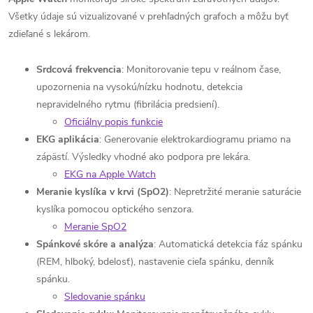
Všetky údaje sú vizualizované v prehľadných grafoch a môžu byť
zdieľané s lekárom.
Srdcová frekvencia
: Monitorovanie tepu v reálnom čase,
upozornenia na vysokú/nízku hodnotu, detekcia
nepravidelného rytmu (fibrilácia predsiení).
Oficiálny popis funkcie
EKG aplikácia
: Generovanie elektrokardiogramu priamo na
zápästí. Výsledky vhodné ako podpora pre lekára.
EKG na Apple Watch
Meranie kyslíka v krvi (SpO2)
: Nepretržité meranie saturácie
kyslíka pomocou optického senzora.
Meranie SpO2
Spánkové skóre a analýza
: Automatická detekcia fáz spánku
(REM, hlboký, bdelosť), nastavenie cieľa spánku, denník
spánku.
Sledovanie spánku