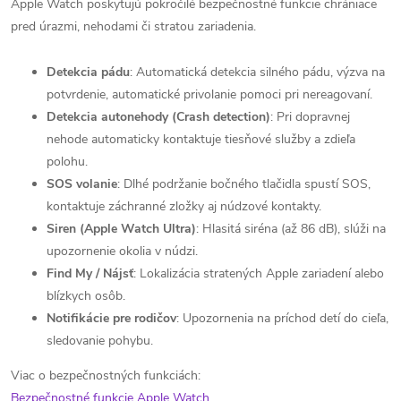
Apple Watch poskytujú pokročilé bezpečnostné funkcie chrániace
pred úrazmi, nehodami či stratou zariadenia.
Detekcia pádu
: Automatická detekcia silného pádu, výzva na
potvrdenie, automatické privolanie pomoci pri nereagovaní.
Detekcia autonehody (Crash detection)
: Pri dopravnej
nehode automaticky kontaktuje tiesňové služby a zdieľa
polohu.
SOS volanie
: Dlhé podržanie bočného tlačidla spustí SOS,
kontaktuje záchranné zložky aj núdzové kontakty.
Siren (Apple Watch Ultra)
: Hlasitá siréna (až 86 dB), slúži na
upozornenie okolia v núdzi.
Find My / Nájsť
: Lokalizácia stratených Apple zariadení alebo
blízkych osôb.
Notifikácie pre rodičov
: Upozornenia na príchod detí do cieľa,
sledovanie pohybu.
Viac o bezpečnostných funkciách:
Bezpečnostné funkcie Apple Watch