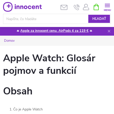
Prejsť
NÁKUPN
KOŠÍK
na
obsah
HĽADAŤ
🔥
Apple za innocent cenu. AirPods 4 za 119 €
🔥
Domov
Apple Watch: Glosár
pojmov a funkcií
Obsah
Čo je Apple Watch