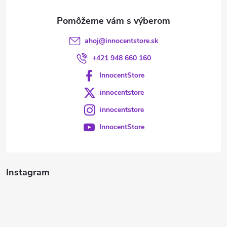
e
ahoj
@
innocentstore.sk
+421 948 660 160
InnocentStore
innocentstore
innocentstore
InnocentStore
Instagram