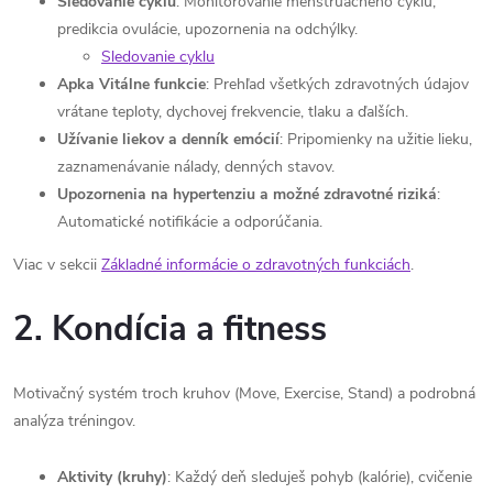
Sledovanie cyklu
: Monitorovanie menštruačného cyklu,
predikcia ovulácie, upozornenia na odchýlky.
Sledovanie cyklu
Apka Vitálne funkcie
: Prehľad všetkých zdravotných údajov
vrátane teploty, dychovej frekvencie, tlaku a ďalších.
Užívanie liekov a denník emócií
: Pripomienky na užitie lieku,
zaznamenávanie nálady, denných stavov.
Upozornenia na hypertenziu a možné zdravotné riziká
:
Automatické notifikácie a odporúčania.
Viac v sekcii
Základné informácie o zdravotných funkciách
.
2. Kondícia a fitness
Motivačný systém troch kruhov (Move, Exercise, Stand) a podrobná
analýza tréningov.
Aktivity (kruhy)
: Každý deň sleduješ pohyb (kalórie), cvičenie