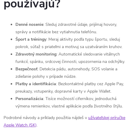
používajú?
Denné nosenie
: Sleduj zdravotné údaje, prijímaj hovory,
správy a notifikácie bez vytiahnutia telefónu.
Šport a tréningy
: Meraj aktivity podľa typu športu, sleduj
pokrok, súťaž s priateľmi a motivuj sa uzatváraním kruhov.
Zdravotný monitoring
: Automatické sledovanie vitálnych
funkcií, spánku, srdcovej činnosti, upozornenia na odchýlky.
Bezpečnosť
: Detekcia pádu, autonehody, SOS volanie a
zdieľanie polohy v prípade núdze.
Platby a identifikácia
: Bezkontaktné platby cez Apple Pay,
preukazy, vstupenky, dopravné karty v Apple Wallet.
Personalizácia
: Tisíce možností ciferníkov, jednoduchá
výmena remienkov, vlastné aplikácie podľa životného štýlu.
Podrobné návody a príklady použitia nájdeš v
užívateľskej príručke
Apple Watch (SK)
.