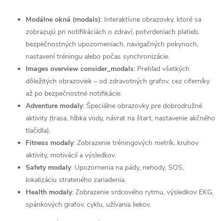
Modálne okná (modals)
: Interaktívne obrazovky, ktoré sa
zobrazujú pri notifikáciách o zdraví, potvrdeniach platieb,
bezpečnostných upozorneniach, navigačných pokynoch,
nastavení tréningu alebo počas synchronizácie.
Images overview consider_modals
: Prehľad všetkých
dôležitých obrazoviek – od zdravotných grafov, cez ciferníky
až po bezpečnostné notifikácie.
Adventure modaly
: Špeciálne obrazovky pre dobrodružné
aktivity (trasa, hĺbka vody, návrat na štart, nastavenie akčného
tlačidla).
Fitness modaly
: Zobrazenie tréningových metrík, kruhov
aktivity, motivácií a výsledkov.
Safety modaly
: Upozornenia na pády, nehody, SOS,
lokalizáciu strateného zariadenia.
Health modaly
: Zobrazenie srdcového rytmu, výsledkov EKG,
spánkových grafov, cyklu, užívania liekov.