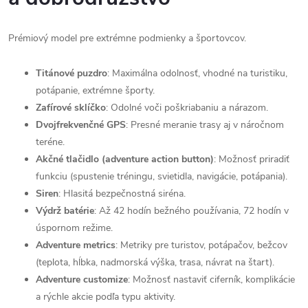
Prémiový model pre extrémne podmienky a športovcov.
Titánové puzdro
: Maximálna odolnosť, vhodné na turistiku,
potápanie, extrémne športy.
Zafírové sklíčko
: Odolné voči poškriabaniu a nárazom.
Dvojfrekvenčné GPS
: Presné meranie trasy aj v náročnom
teréne.
Akčné tlačidlo (adventure action button)
: Možnosť priradiť
funkciu (spustenie tréningu, svietidla, navigácie, potápania).
Siren
: Hlasitá bezpečnostná siréna.
Výdrž batérie
: Až 42 hodín bežného používania, 72 hodín v
úspornom režime.
Adventure metrics
: Metriky pre turistov, potápačov, bežcov
(teplota, hĺbka, nadmorská výška, trasa, návrat na štart).
Adventure customize
: Možnosť nastaviť ciferník, komplikácie
a rýchle akcie podľa typu aktivity.