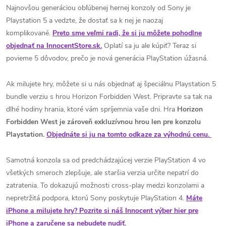
Najnovšou generáciou obľúbenej hernej konzoly od Sony je
Playstation 5 a vedzte, že dostať sa k nej je naozaj
komplikované.
Preto sme veľmi radi, že si ju môžete pohodlne
objednať na InnocentStore.sk.
Oplatí sa ju ale kúpiť? Teraz si
povieme 5 dôvodov, prečo je nová generácia PlayStation úžasná.
Ak milujete hry, môžete si u nás objednať aj špeciálnu Playstation 5
bundle verziu s hrou
Horizon Forbidden West. Pripravte sa tak na
dlhé hodiny hrania, ktoré vám spríjemnia vaše dni. Hra
Horizon
Forbidden West je zároveň exkluzívnou hrou len pre konzolu
Playstation.
Objednáte si ju na tomto odkaze za výhodnú cenu.
Samotná konzola sa od predchádzajúcej verzie PlayStation 4 vo
všetkých smeroch zlepšuje, ale staršia verzia určite nepatrí do
zatratenia. To dokazujú možnosti cross-play medzi konzolami a
nepretržitá podpora, ktorú Sony poskytuje PlayStation 4.
Máte
iPhone a milujete hry? Pozrite si náš Innocent výber hier pre
iPhone a zaručene sa nebudete nudiť.