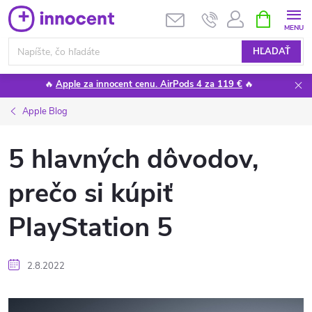
Prejsť
NÁKUPN
KOŠÍK
na
obsah
HĽADAŤ
🔥
Apple za innocent cenu. AirPods 4 za 119 €
🔥
Apple Blog
5 hlavných dôvodov,
prečo si kúpiť
PlayStation 5
2.8.2022