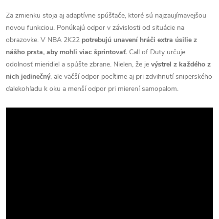
Za zmienku stoja aj adaptívne spúšťače, ktoré sú najzaujímavejšou
novou funkciou.
Ponúkajú odpor v závislosti od situácie na
obrazovke.
V NBA 2K22
potrebujú unavení hráči extra úsilie z
nášho prsta, aby mohli viac šprintovať.
Call of Duty určuje
odolnosť mieridiel a spúšte zbrane.
Nielen, že je
výstrel z každého z
nich jedinečný
, ale väčší odpor pocítime aj pri zdvihnutí sniperského
ďalekohľadu k oku a menší odpor pri mierení samopalom.