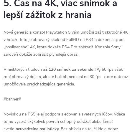
5. Čas na 4K, viac snímok a
lepší zážitok z hrania
Nová generácia konzol PlayStation 5 vám umožní zažiť skutočné 4K
v hrách.
Toto je obrovský skok od FullHD na PS4 a dokonca aj od
„posilneného“ 4K, ktoré dokáže PS4 Pro zobraziť.
Konzola Sony
zároveň dokáže zobraziť plynulejší obraz.
V niektorých tituloch
až 120 snímok za sekundu !
Aj 60 fps však
robí obrovský dojem, ak ste boli obmedzení na 30 fps, ktoré doteraz
umožňovala predchádzajúca generácia.
#banner#
Novinkou na PS5 je aj podpora sledovania svetelných lúčov.
Vďaka
tomu vyzerá akýkoľvek povrch schopný odrážať alebo lámať
svetlo
neuveriteľne realisticky.
Bez ohľadu na to, či ide o odraz