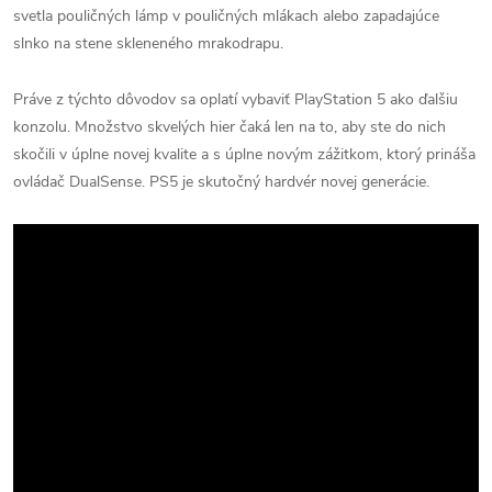
svetla pouličných lámp v pouličných mlákach alebo zapadajúce
slnko na stene skleneného mrakodrapu.
Práve z týchto dôvodov sa oplatí vybaviť PlayStation 5 ako ďalšiu
konzolu.
Množstvo skvelých hier čaká len na to, aby ste do nich
skočili v úplne novej kvalite a s úplne novým zážitkom, ktorý prináša
ovládač DualSense.
PS5 je skutočný hardvér novej generácie.