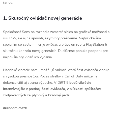
šancu.
1. Skutočný ovládač novej generácie
Spoločnosť Sony sa rozhodla zamerať nielen na grafické možnosti a
silu PS5, ale aj na
spôsob, akým hry prežívame.
Najfyzickejším
spojením so svetom hier je ovládač a práve on robí z PlayStation 5
skutočnú konzolu novej generácie.
DualSense ponúka podporu pre
najnovšie hry v deň ich vydania.
Haptické vibrácie nám umožňujú vnímať, ktorá časť ovládača vibruje
s vysokou presnosťou. Počas streľby v Call of Duty môžeme
dokonca cítiť aj stranu výbuchu.
V DiRT 5
budú vibrácie
intenzívnejšie v prednej časti ovládača, v blízkosti spúšťačov
zodpovedných za plynový a brzdový pedál.
#randomPost#