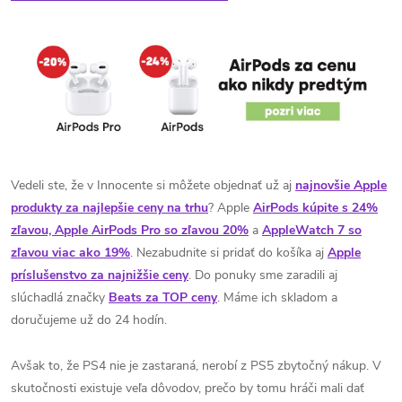
Vedeli ste, že v Innocente si môžete objednať už aj
najnovšie Apple
produkty za najlepšie ceny na trhu
? Apple
AirPods kúpite s 24%
zľavou, Apple AirPods Pro so zľavou 20%
a
AppleWatch 7 so
zľavou viac ako 19%
. Nezabudnite si pridať do košíka aj
Apple
príslušenstvo za najnižšie ceny
. Do ponuky sme zaradili aj
slúchadlá značky
Beats za TOP ceny
. Máme ich skladom a
doručujeme už do 24 hodín.
Avšak to, že PS4 nie je zastaraná, nerobí z PS5 zbytočný nákup.
V
skutočnosti existuje veľa dôvodov, prečo by tomu hráči mali dať