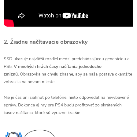
2. Žiadne načítavacie obrazovky
SSD ukazuje najväčší rozdiel medzi predchádzajúcou generáciou a
PS5.
V mnohých hrách časy načítania jednoducho
zmiznú.
Obrazovka na chvíľu zhasne, aby sa naša postava okamžite
zobrazila na novom mieste.
Nie je čas ani siahnuť po telefóne, nieto odpovedať na nevybavené
správy.
Dokonca aj hry pre PS4 budú profitovať zo skrátených
časov načítania, ktoré sú výrazne kratšie.