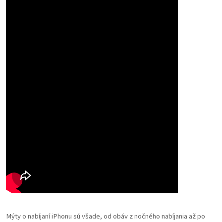
Mýty o nabíjaní iPhonu sú všade, od obáv z nočného nabíjania až po