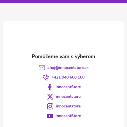
ä
t
i
e
ahoj
@
innocentstore.sk
+421 948 660 160
InnocentStore
innocentstore
innocentstore
InnocentStore