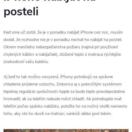
posteli
Keď sme už zistili, že je v poriadku nabíjať iPhone cez noc, musím
dodať, že rozhodne nie je v poriadku nechať ho nabíjať na posteli.
Okrem menšieho nebezpečenstva požiaru (najmä pri používaní
chybných káblov a nabíjačiek), zložené teplo z matraca rýchlejšie
znehodnotí vašu batériu.
Aj keď to tak možno nevyzerá, iPhony potrebujú na správne
chladenie prúdenie vzduchu. Dokonca aj s pokročilým systémom
tepelnej regulácie spoločnosti Apple sa bude teplo pravdepodobne
hromadiť, ak sa telefón nebude môcť chladiť. Ak potrebujete mať
telefón počas spánku nablízku, položte ho na nočný stolík namiesto
toho, aby ste ho dusili na matraci, vankúši alebo pod telom.