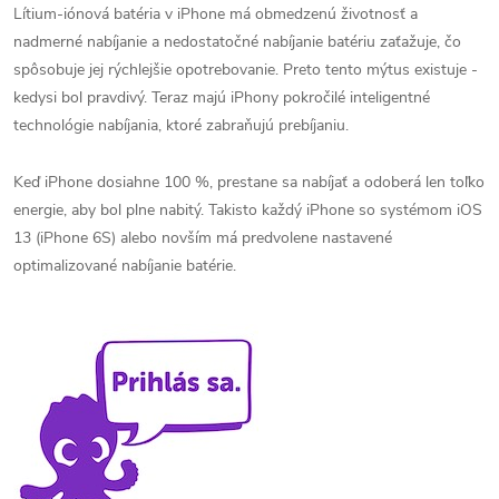
Lítium-iónová batéria v iPhone má obmedzenú životnosť a
nadmerné nabíjanie a nedostatočné nabíjanie batériu zaťažuje, čo
spôsobuje jej rýchlejšie opotrebovanie. Preto tento mýtus existuje -
kedysi bol pravdivý. Teraz majú iPhony pokročilé inteligentné
technológie nabíjania, ktoré zabraňujú prebíjaniu.
Keď iPhone dosiahne 100 %, prestane sa nabíjať a odoberá len toľko
energie, aby bol plne nabitý. Takisto každý iPhone so systémom iOS
13 (iPhone 6S) alebo novším má predvolene nastavené
optimalizované nabíjanie batérie.