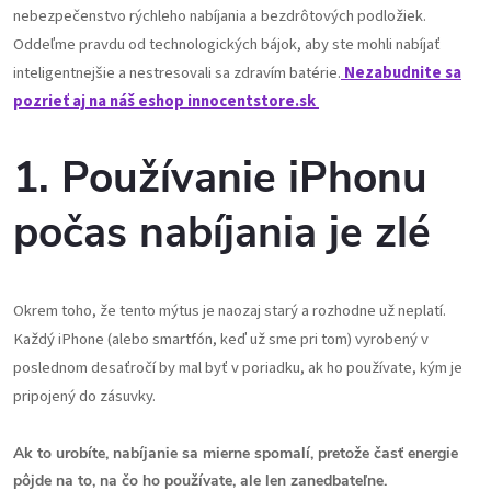
nebezpečenstvo rýchleho nabíjania a bezdrôtových podložiek.
Oddeľme pravdu od technologických bájok, aby ste mohli nabíjať
inteligentnejšie a nestresovali sa zdravím batérie.
Nezabudnite sa
pozrieť aj na náš eshop innocentstore.sk
1. Používanie iPhonu
počas nabíjania je zlé
Okrem toho, že tento mýtus je naozaj starý a rozhodne už neplatí.
Každý iPhone (alebo smartfón, keď už sme pri tom) vyrobený v
poslednom desaťročí by mal byť v poriadku, ak ho používate, kým je
pripojený do zásuvky.
Ak to urobíte, nabíjanie sa mierne spomalí, pretože časť energie
pôjde na to, na čo ho používate, ale len zanedbateľne.