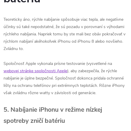
Teoreticky áno, rýchle nabíjanie spôsobuje viac tepla, ale negatívne
účinky sú také nepodstatné, že sú pozadu v porovnaní s výhodami
rýchleho nabíjania. Napriek tomu by ste mali bez obáv pokračovať v
rýchlom nabíjaní akéhokoľvek iPhonu od iPhonu 8 alebo novšieho.
Zvládnu to.
Spoločnosť Apple vykonala prísne testovanie (vysvetlené na
webovej stránke spoločnosti Apple
), aby zabezpečila, že rýchle
nabíjanie je úplne bezpečné. Spoločnosť dokonca pridala ochranné
lišty na ochranu telefónov pri extrémnych teplotách. Rôzne iPhony
však zvládnu rôzne watty v závislosti od generácie.
5. Nabíjanie iPhonu v režime nízkej
spotreby zničí batériu