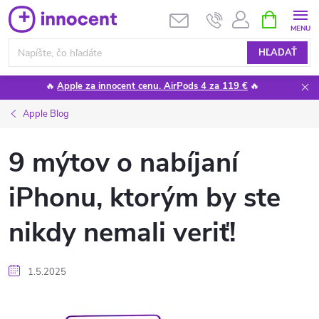
Prejsť
NÁKUPN
KOŠÍK
na
obsah
HĽADAŤ
🔥
Apple za innocent cenu. AirPods 4 za 119 €
🔥
Apple Blog
9 mýtov o nabíjaní
iPhonu, ktorým by ste
nikdy nemali veriť!
1.5.2025