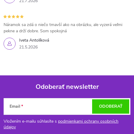
21.7.2026
Náramok sa zdá o niečo tmavší ako na obrázku, ale vyzerá veľmi
pekne a drží dobre. Som spokojná
Iveta Antolíková
21.5.2026
Odoberať newsletter
Z
Email
ODOBERAŤ
á
Vložením e-mailu súhlasíte s
podmienkami ochrany osobných
p
údajov