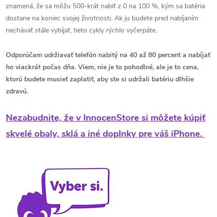
znamená, že sa môžu 500-krát nabiť z 0 na 100 %, kým sa batéria
dostane na koniec svojej životnosti. Ak ju budete pred nabíjaním
nechávať stále vybíjať, tieto cykly rýchlo vyčerpáte.
Odporúčam udržiavať telefón nabitý na 40 až 80 percent a nabíjať
ho viackrát počas dňa. Viem, nie je to pohodlné, ale je to cena,
ktorú budete musieť zaplatiť, aby ste si udržali batériu dlhšie
zdravú.
Nezabudnite, že v InnocenStore si môžete kúpiť
skvelé obaly, sklá a iné doplnky pre váš iPhone.