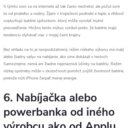
S týmto som sa na internete až tak často nestretol, ale počul som
to od priateľov a rodiny. Žijem v tropickom podnebí a teplo a vlhkosť
ovplyvňujú batérie spôsobom, ktorý môže vyvolať mylné
presvedčenie. Možno tento mýtus vznikol preto, že batérie majú
tendenciu zlyhávať viac v mojej časti krajiny.
Bez ohľadu na to je neopodstatnený; režim nízkeho výkonu má malý
alebo žiadny vplyv na nabíjanie, ako sme dokázali v testoch.
Samozrejme, nemá ani žiadne nepriaznivé účinky na batériu. Režim
nízkej spotreby môže v skutočnosti pomôcť zvýšiť životnosť batérie,
pretože núti iPhone čerpať menej energie.
6. Nabíjačka alebo
powerbanka od iného
výrobcu ako od Applu