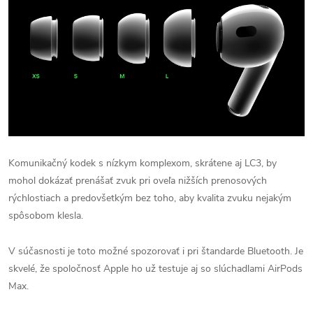
Komunikačný kodek s nízkym komplexom, skrátene aj LC3, by
mohol dokázať prenášať zvuk pri oveľa nižších prenosových
rýchlostiach a predovšetkým bez toho, aby kvalita zvuku nejakým
spôsobom klesla.
V súčasnosti je toto možné spozorovať i pri štandarde Bluetooth. Je
skvelé, že spoločnosť Apple ho už testuje aj so slúchadlami AirPods
Max.