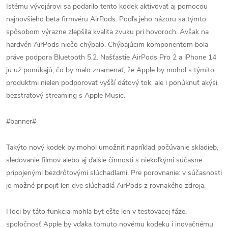
Istému vývojárovi sa podarilo tento kodek aktivovať aj pomocou
najnovšieho beta firmvéru AirPods. Podľa jeho názoru sa týmto
spôsobom výrazne zlepšila kvalita zvuku pri hovoroch. Avšak na
hardvéri AirPods niečo chýbalo. Chýbajúcim komponentom bola
práve podpora Bluetooth 5.2. Našťastie AirPods Pro 2 a iPhone 14
ju už ponúkajú, čo by malo znamenať, že Apple by mohol s týmito
produktmi nielen podporovať vyšší dátový tok, ale i ponúknuť akýsi
bezstratový streaming s Apple Music.
#banner#
Takýto nový kodek by mohol umožniť napríklad počúvanie skladieb,
sledovanie filmov alebo aj ďalšie činnosti s niekoľkými súčasne
pripojenými bezdrôtovými slúchadlami. Pre porovnanie: v súčasnosti
je možné pripojiť len dve slúchadlá AirPods z rovnakého zdroja.
Hoci by táto funkcia mohla byť ešte len v testovacej fáze,
spoločnosť Apple by vďaka tomuto novému kodeku i inovačnému