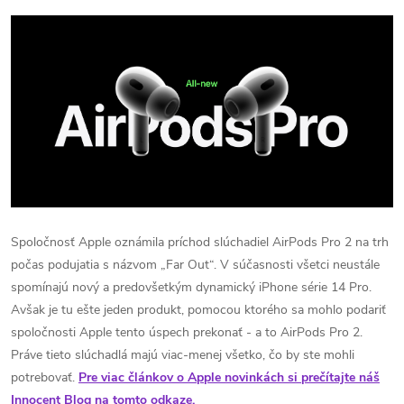
Spoločnosť Apple oznámila príchod slúchadiel AirPods Pro 2 na trh
počas podujatia s názvom „Far Out“. V súčasnosti všetci neustále
spomínajú nový a predovšetkým dynamický iPhone série 14 Pro.
Avšak je tu ešte jeden produkt, pomocou ktorého sa mohlo podariť
spoločnosti Apple tento úspech prekonať - a to AirPods Pro 2.
Práve tieto slúchadlá majú viac-menej všetko, čo by ste mohli
potrebovať.
Pre viac článkov o Apple novinkách si prečítajte náš
Innocent Blog na tomto odkaze.