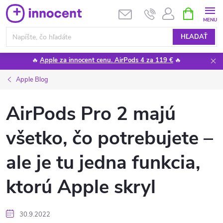
Prejsť
NÁKUPN
KOŠÍK
na
obsah
HĽADAŤ
🔥
Apple za innocent cenu. AirPods 4 za 119 €
🔥
Apple Blog
AirPods Pro 2 majú
všetko, čo potrebujete –
ale je tu jedna funkcia,
ktorú Apple skryl
30.9.2022