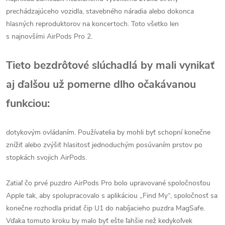
prechádzajúceho vozidla, stavebného náradia alebo dokonca
hlasných reproduktorov na koncertoch. Toto všetko len
s najnovšími AirPods Pro 2.
Tieto bezdrôtové slúchadlá by mali vynikať
aj ďalšou už pomerne dlho očakávanou
funkciou:
dotykovým ovládaním. Používatelia by mohli byť schopní konečne
znížiť alebo zvýšiť hlasitosť jednoduchým posúvaním prstov po
stopkách svojich AirPods.
Zatiaľ čo prvé puzdro AirPods Pro bolo upravované spoločnosťou
Apple tak, aby spolupracovalo s aplikáciou „Find My“, spoločnosť sa
konečne rozhodla pridať čip U1 do nabíjacieho puzdra MagSafe.
Vďaka tomuto kroku by malo byť ešte ľahšie než kedykoľvek