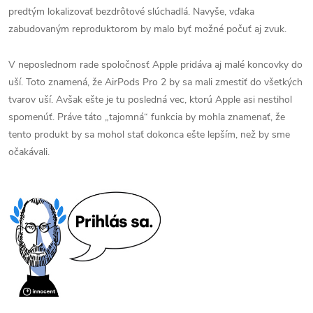
predtým lokalizovať bezdrôtové slúchadlá. Navyše, vďaka
zabudovaným reproduktorom by malo byť možné počuť aj zvuk.
V neposlednom rade spoločnosť Apple pridáva aj malé koncovky do
uší. Toto znamená, že AirPods Pro 2 by sa mali zmestiť do všetkých
tvarov uší. Avšak ešte je tu posledná vec, ktorú Apple asi nestihol
spomenúť. Práve táto „tajomná“ funkcia by mohla znamenať, že
tento produkt by sa mohol stať dokonca ešte lepším, než by sme
očakávali.