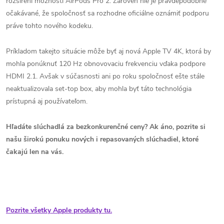
rozšírení možností AirPods Pro 2. Zároveň nie je pravdepodobne
očakávané, že spoločnosť sa rozhodne oficiálne oznámiť podporu
práve tohto nového kodeku.
Príkladom takejto situácie môže byť aj nová Apple TV 4K, ktorá by
mohla ponúknuť 120 Hz obnovovaciu frekvenciu vďaka podpore
HDMI 2.1. Avšak v súčasnosti ani po roku spoločnosť ešte stále
neaktualizovala set-top box, aby mohla byť táto technológia
prístupná aj používateľom.
Hľadáte slúchadlá za bezkonkurenčné ceny? Ak áno, pozrite si
našu širokú ponuku nových i repasovaných slúchadiel, ktoré
čakajú len na vás.
Pozrite všetky Apple produkty tu.