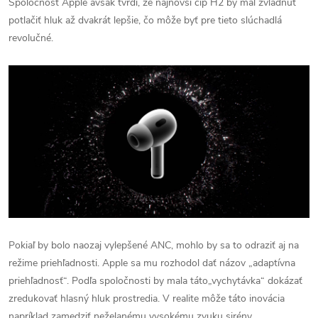
Spoločnosť Apple avšak tvrdí, že najnovší čip H2 by mal zvládnuť
potlačiť hluk až dvakrát lepšie, čo môže byť pre tieto slúchadlá
revolučné.
Pokiaľ by bolo naozaj vylepšené ANC, mohlo by sa to odraziť aj na
režime priehľadnosti. Apple sa mu rozhodol dať názov „adaptívna
priehľadnosť“. Podľa spoločnosti by mala táto
„vychytávka
“ dokázať
zredukovať hlasný hluk prostredia. V realite môže táto inovácia
napríklad zamedziť neželanému vysokému zvuku sirény