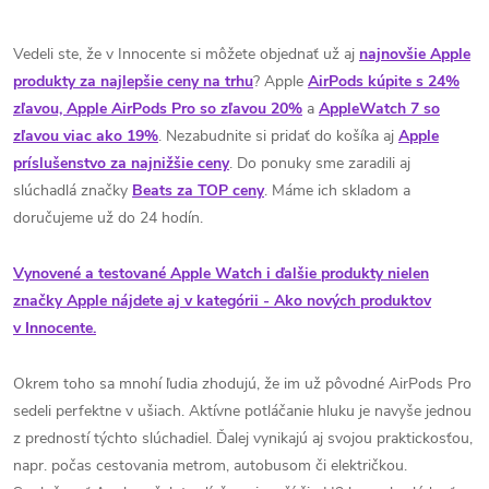
Vedeli ste, že v Innocente si môžete objednať už aj
najnovšie Apple
produkty za najlepšie ceny na trhu
? Apple
AirPods kúpite s 24%
zľavou, Apple AirPods Pro so zľavou 20%
a
AppleWatch 7 so
zľavou viac ako 19%
. Nezabudnite si pridať do košíka aj
Apple
príslušenstvo za najnižšie ceny
. Do ponuky sme zaradili aj
slúchadlá značky
Beats za TOP ceny
. Máme ich skladom a
doručujeme už do 24 hodín.
Vynovené a testované Apple Watch i ďalšie produkty nielen
značky Apple nájdete aj v kategórii - Ako nových produktov
v Innocente.
Okrem toho sa mnohí ľudia zhodujú, že im už pôvodné AirPods Pro
sedeli perfektne v ušiach. Aktívne potláčanie hluku je navyše jednou
z predností týchto slúchadiel. Ďalej vynikajú aj svojou praktickosťou,
napr. počas cestovania metrom, autobusom či električkou.