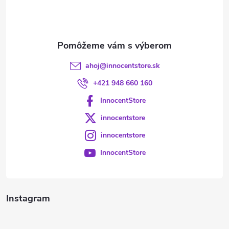
i
e
ahoj
@
innocentstore.sk
+421 948 660 160
InnocentStore
innocentstore
innocentstore
InnocentStore
Instagram