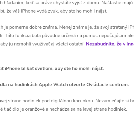
 ich hľadaním, keď sa práve chystáte vyjsť z domu. Našťastie maj
bí, že váš iPhone vydá zvuk, aby ste ho mohli nájsť.
h je pomerne dobre známa. Menej známe je, že svoj stratený iPho
ašli. Táto funkcia bola pôvodne určená na pomoc nepočujúcim a
 aby ju nemohli využívať aj všetci ostatní.
Nezabudnite, že v In
iť iPhone blikať svetlom, aby ste ho mohli nájsť.
idla na hodinkách Apple Watch otvorte Ovládacie centrum.
vej strane hodiniek pod digitálnou korunkou. Nezamieňajte si ho
tlačidlo je oranžové a nachádza sa na ľavej strane hodiniek.