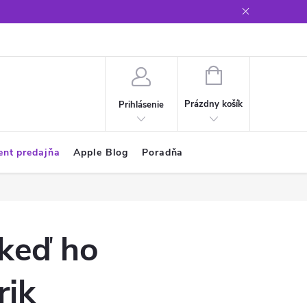
Glosár
NÁKUPNÝ
KOŠÍK
Prázdny košík
Prihlásenie
ent predajňa
Apple Blog
Poradňa
 keď ho
rik