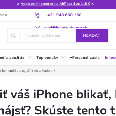
🔥
Apple za innocent cenu. AirPods 4 za 119 €
🔥
+421 948 660 160
nie obchodu
Poradňa
Apple návody a tipy
Najčastejšie otázky
ahoj@innocentstore.sk
HĽADAŤ
odľa použitia
Top ponuky
♥︎Personalizácia
Innoc
ď ho nemôžete nájsť? Skúste tento trik
ť váš iPhone blikať,
ájsť? Skúste tento t