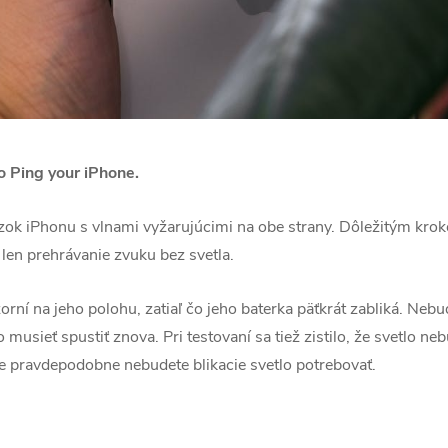
lo Ping your iPhone.
zok iPhonu s vlnami vyžarujúcimi na obe strany. Dôležitým kroko
len prehrávanie zvuku bez svetla.
orní na jeho polohu, zatiaľ čo jeho baterka päťkrát zabliká. Nebu
o musieť spustiť znova. Pri testovaní sa tiež zistilo, že svetlo ne
 pravdepodobne nebudete blikacie svetlo potrebovať.