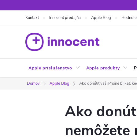
Prejsť
na
Kontakt
Innocent predajňa
Apple Blog
Hodnote
obsah
Apple príslušenstvo
Apple produkty
P
Domov
Apple Blog
Ako donútiť váš iPhone blikať, ke
Ako donúti
nemôžete n