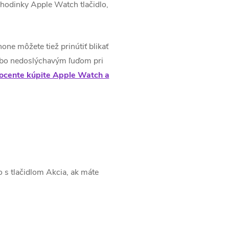
ú hodinky Apple Watch tlačidlo,
ne môžete tiež prinútiť blikať
lebo nedoslýchavým ľuďom pri
nocente kúpite Apple Watch a
 s tlačidlom Akcia, ak máte