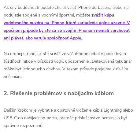
Ak si v budúcnosti budete chcieť vziať iPhone do bazéna alebo na
podujatie spojené s vodnými športmi, môžete
zvážiť kúpu
vodotesného puzdra na iPhone, ktoré zariadenie úplne uzavrie. V
opačnom prípade by ste sa so svojím iPhonom nemali sprchovať
ani plávať, ako varuje spoločnosť Apple.
Na druhej strane, ak ste si istí, že váš iPhone nebol v posledných
týždňoch nikde v blízkosti vody, upozornenie „Detekovaná tekutina“
môže byť jednoducho chybou. V takom prípade prejdime k ďalším
riešeniam.
2. Riešenie problémov s nabíjacím káblom
Ďalším krokom je vybratie a opätovné vloženie kábla Lightning alebo
USB-C do nabíjacieho portu, pretože príslušenstvo nemuselo byť
správne rozpoznané.