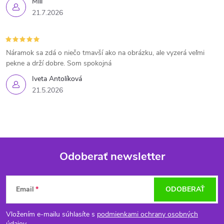
Mili
21.7.2026
Náramok sa zdá o niečo tmavší ako na obrázku, ale vyzerá veľmi
pekne a drží dobre. Som spokojná
Iveta Antolíková
21.5.2026
Odoberať newsletter
Z
Email
ODOBERAŤ
á
Vložením e-mailu súhlasíte s
podmienkami ochrany osobných
údajov