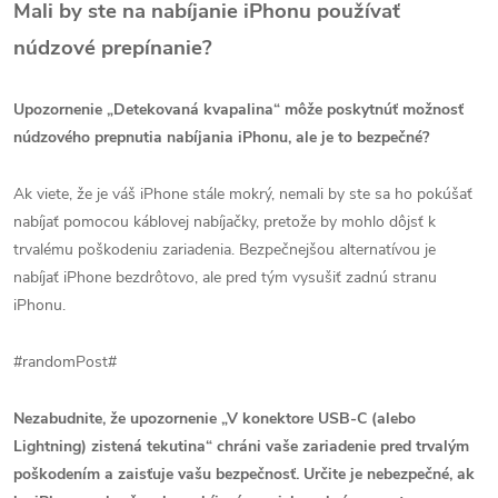
Mali by ste na nabíjanie iPhonu používať
núdzové prepínanie?
Upozornenie „Detekovaná kvapalina“ môže poskytnúť možnosť
núdzového prepnutia nabíjania iPhonu, ale je to bezpečné?
Ak viete, že je váš iPhone stále mokrý, nemali by ste sa ho pokúšať
nabíjať pomocou káblovej nabíjačky, pretože by mohlo dôjsť k
trvalému poškodeniu zariadenia. Bezpečnejšou alternatívou je
nabíjať iPhone bezdrôtovo, ale pred tým vysušiť zadnú stranu
iPhonu.
#randomPost#
Nezabudnite, že upozornenie „V konektore USB-C (alebo
Lightning) zistená tekutina“ chráni vaše zariadenie pred trvalým
poškodením a zaisťuje vašu bezpečnosť. Určite je nebezpečné, ak