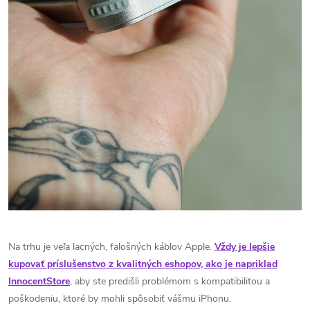
Na trhu je veľa lacných, falošných káblov Apple.
Vždy je lepšie
kupovať príslušenstvo z kvalitných eshopov, ako je napriklad
InnocentStore
, aby ste predišli problémom s kompatibilitou a
poškodeniu, ktoré by mohli spôsobiť vášmu iPhonu.