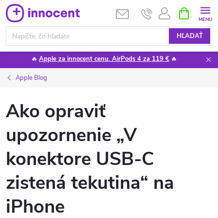
Prejsť
NÁKUPN
KOŠÍK
na
obsah
HĽADAŤ
🔥
Apple za innocent cenu. AirPods 4 za 119 €
🔥
Apple Blog
Ako opraviť
upozornenie „V
konektore USB-C
zistená tekutina“ na
iPhone