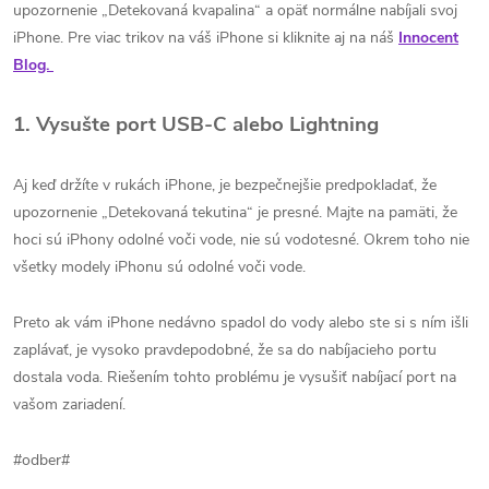
upozornenie „Detekovaná kvapalina“ a opäť normálne nabíjali svoj
iPhone. Pre viac trikov na váš iPhone si kliknite aj na náš
Innocent
Blog.
1. Vysušte port USB-C alebo Lightning
Aj keď držíte v rukách iPhone, je bezpečnejšie predpokladať, že
upozornenie „Detekovaná tekutina“ je presné. Majte na pamäti, že
hoci sú iPhony odolné voči vode, nie sú vodotesné. Okrem toho nie
všetky modely iPhonu sú odolné voči vode.
Preto ak vám iPhone nedávno spadol do vody alebo ste si s ním išli
zaplávať, je vysoko pravdepodobné, že sa do nabíjacieho portu
dostala voda. Riešením tohto problému je vysušiť nabíjací port na
vašom zariadení.
#odber#