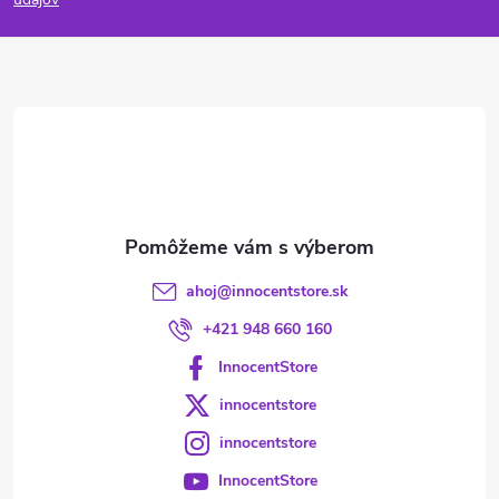
p
ä
t
i
e
ahoj
@
innocentstore.sk
+421 948 660 160
InnocentStore
innocentstore
innocentstore
InnocentStore