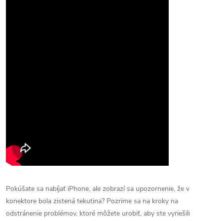
Pokúšate sa nabíjať iPhone, ale zobrazí sa upozornenie, že v
konektore bola zistená tekutina? Pozrime sa na kroky na
odstránenie problémov, ktoré môžete urobiť, aby ste vyriešili