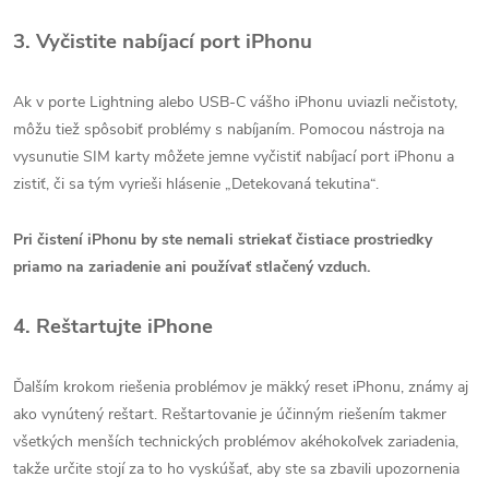
3. Vyčistite nabíjací port iPhonu
Ak v porte Lightning alebo USB-C vášho iPhonu uviazli nečistoty,
môžu tiež spôsobiť problémy s nabíjaním. Pomocou nástroja na
vysunutie SIM karty môžete jemne vyčistiť nabíjací port iPhonu a
zistiť, či sa tým vyrieši hlásenie „Detekovaná tekutina“.
Pri čistení iPhonu by ste nemali striekať čistiace prostriedky
priamo na zariadenie ani používať stlačený vzduch.
4. Reštartujte iPhone
Ďalším krokom riešenia problémov je mäkký reset iPhonu, známy aj
ako vynútený reštart. Reštartovanie je účinným riešením takmer
všetkých menších technických problémov akéhokoľvek zariadenia,
takže určite stojí za to ho vyskúšať, aby ste sa zbavili upozornenia