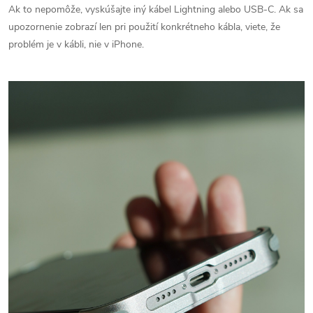
Ak to nepomôže, vyskúšajte iný kábel Lightning alebo USB-C. Ak sa
upozornenie zobrazí len pri použití konkrétneho kábla, viete, že
problém je v kábli, nie v iPhone.