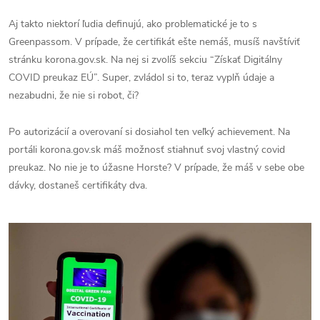
Aj takto niektorí ľudia definujú, ako problematické je to s
Greenpassom. V prípade, že certifikát ešte nemáš, musíš navštíviť
stránku korona.gov.sk. Na nej si zvolíš sekciu “Získať Digitálny
COVID preukaz EÚ”. Super, zvládol si to, teraz vyplň údaje a
nezabudni, že nie si robot, či?
Po autorizácií a overovaní si dosiahol ten veľký achievement. Na
portáli korona.gov.sk máš možnosť stiahnuť svoj vlastný covid
preukaz. No nie je to úžasne Horste? V prípade, že máš v sebe obe
dávky, dostaneš certifikáty dva.