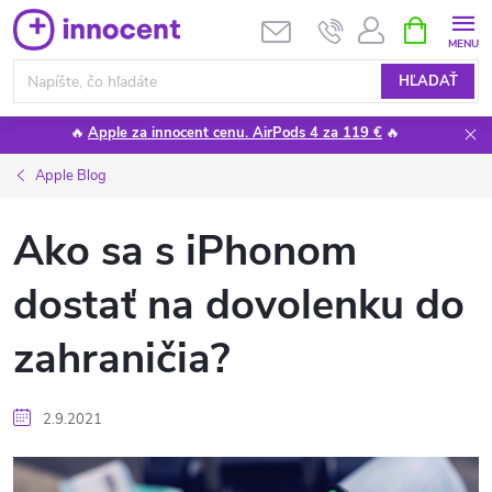
Prejsť
NÁKUPN
KOŠÍK
na
obsah
HĽADAŤ
🔥
Apple za innocent cenu. AirPods 4 za 119 €
🔥
Apple Blog
Ako sa s iPhonom
dostať na dovolenku do
zahraničia?
2.9.2021