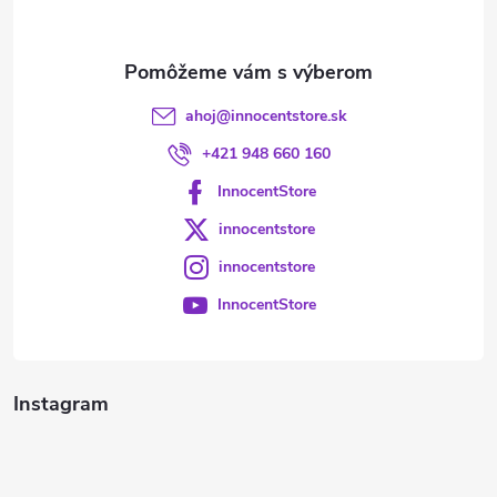
i
e
ahoj
@
innocentstore.sk
+421 948 660 160
InnocentStore
innocentstore
innocentstore
InnocentStore
Instagram