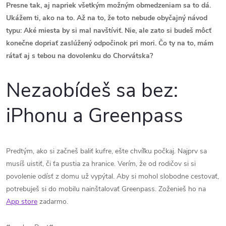
Presne tak, aj napriek všetkým možným obmedzeniam sa to dá.
Ukážem ti, ako na to. Až na to, že toto nebude obyčajný návod
typu: Aké miesta by si mal navštíviť. Nie, ale zato si budeš môcť
konečne dopriať zaslúžený odpočinok pri mori. Čo ty na to, mám
rátať aj s tebou na dovolenku do Chorvátska?
Nezaobídeš sa bez:
iPhonu a Greenpass
Predtým, ako si začneš baliť kufre, ešte chvíľku počkaj. Najprv sa
musíš uistiť, či ťa pustia za hranice. Verím, že od rodičov si si
povolenie odísť z domu už vypýtal. Aby si mohol slobodne cestovať,
potrebuješ si do mobilu nainštalovať Greenpass. Zoženieš ho na
App store
zadarmo.