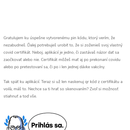
Gratulujem ku úspešne vytvorenému pin kódu, ktorý verím, že
nezabudneš. Ďalej potrebuješ urobiť to, že si zoženieš svoj vlastný
covid certifikát. Neboj, aplikácií je jedno, či zastávaš názor dať sa
zaočkovať alebo nie. Certifikát môžeš mať aj po prekonaní covidu
alebo po pretestovaní sa, či po i len jednej dávke vakcíny.
Tak späť ku aplikácií. Teraz si už len naskenuj qr kód z certifikátu a
voilà, máš to. Nechce sa ti hrať so skenovaním? Zvoľ si možnosť
stiahnuť a toď vše.