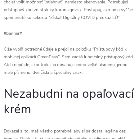
chcieť voliť možnosť “stiahnuť” namiesto skenovania. Potrebuješ
prístupový kód zo stránky korona.gov.sk. Postupuj, ako bolo vyššie
spomenuté so sekciou “Získať Digitálny COVID preukaz EÚ”.
#banner#
Čiže vyplň potrebné údaje a prejdi na položku “Prístupový kód k
mobilnej aplikácií GreenPass”. Sem zadáš ľubovoľný prístupový kód.
Ak ti nepôjde, skontroluj, či obsahuje jedno veľké písmeno, jedno
malé písmeno, dve čísla a špeciálny znak.
Nezabudni na opaľovací
krém
Dokázal si to, máš všetko potrebné, aby si sa dostal legálne cez
hranice. Ostáva ti už len zameniť chechtáky, a vidíme sa na pláži.