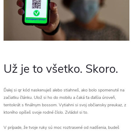
Už je to všetko. Skoro.
Ďalej si qr kód naskenuješ alebo stiahneš, ako bolo spomenuté na
začiatku článku. Ulož si ho do mobilu a čaká ťa ďalšia úroveň,
tentokrát s finálnym bossom. Vytiahni si svoj občiansky preukaz, z
ktorého opíšeš svoje rodné číslo. Zvládol si to.
V prípade, že tvoje ruky sú moc roztrasené od nadšenia, budeš