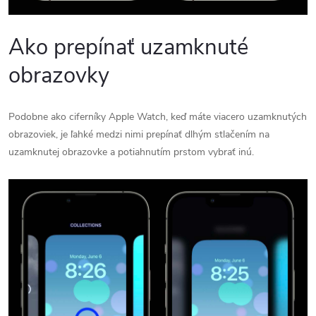
Ako prepínať uzamknuté
obrazovky
Podobne ako ciferníky Apple Watch, keď máte viacero uzamknutých
obrazoviek, je ľahké medzi nimi prepínať dlhým stlačením na
uzamknutej obrazovke a potiahnutím prstom vybrať inú.