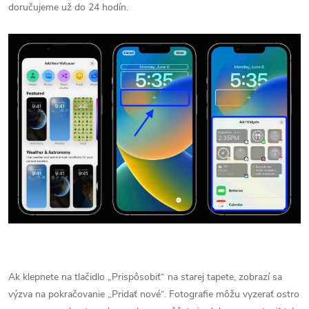
doručujeme už do 24 hodín.
Ak klepnete na tlačidlo „Prispôsobiť“ na starej tapete, zobrazí sa
výzva na pokračovanie „Pridať nové“. Fotografie môžu vyzerať ostro