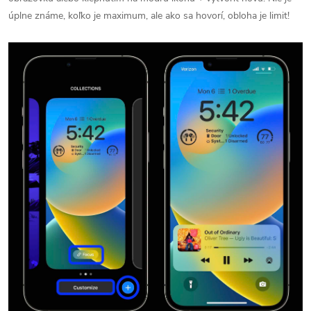
úplne známe, koľko je maximum, ale ako sa hovorí, obloha je limit!