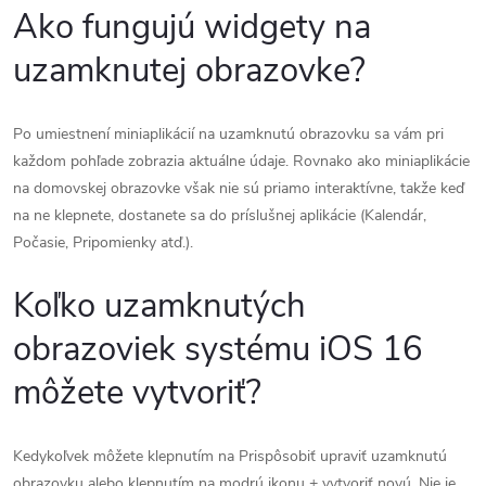
Ako fungujú widgety na
uzamknutej obrazovke?
Po umiestnení miniaplikácií na uzamknutú obrazovku sa vám pri
každom pohľade zobrazia aktuálne údaje. Rovnako ako miniaplikácie
na domovskej obrazovke však nie sú priamo interaktívne, takže keď
na ne klepnete, dostanete sa do príslušnej aplikácie (Kalendár,
Počasie, Pripomienky atď.).
Koľko uzamknutých
obrazoviek systému iOS 16
môžete vytvoriť?
Kedykoľvek môžete klepnutím na Prispôsobiť upraviť uzamknutú
obrazovku alebo klepnutím na modrú ikonu + vytvoriť novú. Nie je