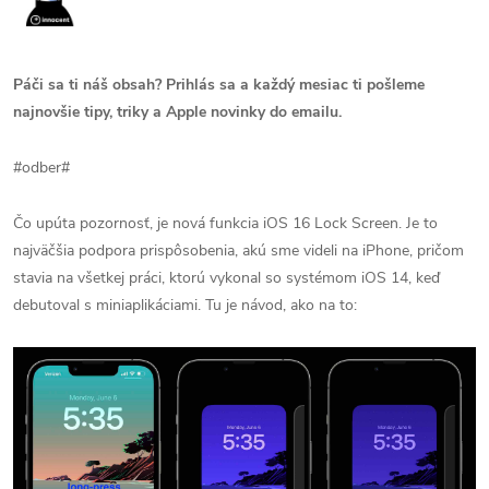
Páči sa ti náš obsah? Prihlás sa a každý mesiac ti pošleme
najnovšie tipy, triky a Apple novinky do emailu.
#odber#
Čo upúta pozornosť, je nová funkcia iOS 16 Lock Screen. Je to
najväčšia podpora prispôsobenia, akú sme videli na iPhone, pričom
stavia na všetkej práci, ktorú vykonal so systémom iOS 14, keď
debutoval s miniaplikáciami. Tu je návod, ako na to: