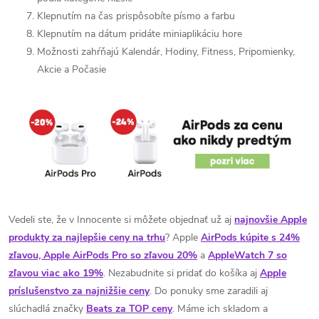
Klepnutím na čas prispôsobíte písmo a farbu
Klepnutím na dátum pridáte miniaplikáciu hore
Možnosti zahŕňajú Kalendár, Hodiny, Fitness, Pripomienky,
Akcie a Počasie
Vedeli ste, že v Innocente si môžete objednať už aj
najnovšie Apple
produkty za najlepšie ceny na trhu
? Apple
AirPods kúpite s 24%
zľavou, Apple AirPods Pro so zľavou 20%
a
AppleWatch 7 so
zľavou viac ako 19%
. Nezabudnite si pridať do košíka aj
Apple
príslušenstvo za najnižšie ceny
. Do ponuky sme zaradili aj
slúchadlá značky
Beats za TOP ceny
. Máme ich skladom a