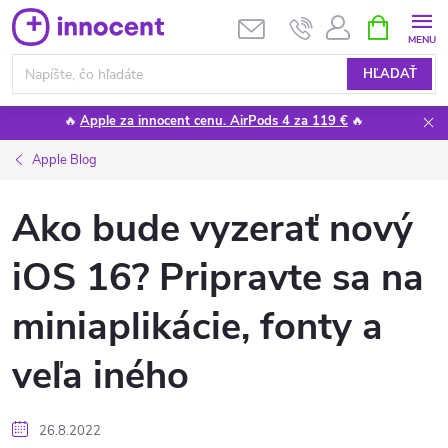
Prejsť
NÁKUPN
KOŠÍK
na
obsah
HĽADAŤ
🔥
Apple za innocent cenu. AirPods 4 za 119 €
🔥
Apple Blog
Ako bude vyzerať nový
iOS 16? Pripravte sa na
miniaplikácie, fonty a
veľa iného
26.8.2022