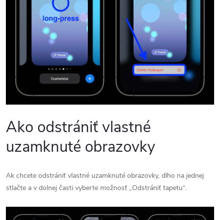
Ako odstrániť vlastné
uzamknuté obrazovky
Ak chcete odstrániť vlastné uzamknuté obrazovky, dlho na jednej
stlačte a v dolnej časti vyberte možnosť „Odstrániť tapetu“.