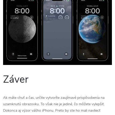
Záver
Ak máte chuť a čas, určite vytvoríte zaujímavé prispôsobenia na
uzamknutú obrazovku. To však nie je jediné, čo môžete vylepšiť.
Dokonca aj výzor vášho iPhonu. Preto by ste ho mali navliecť