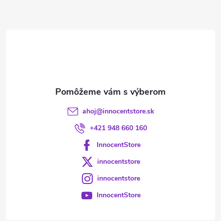
ä
t
i
e
ahoj
@
innocentstore.sk
+421 948 660 160
InnocentStore
innocentstore
innocentstore
InnocentStore