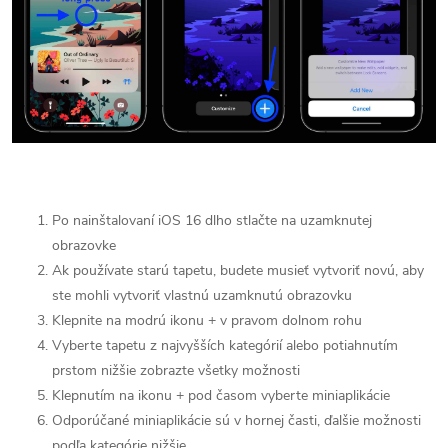
Po nainštalovaní iOS 16 dlho stlačte na uzamknutej
obrazovke
Ak používate starú tapetu, budete musieť vytvoriť novú, aby
ste mohli vytvoriť vlastnú uzamknutú obrazovku
Klepnite na modrú ikonu + v pravom dolnom rohu
Vyberte tapetu z najvyšších kategórií alebo potiahnutím
prstom nižšie zobrazte všetky možnosti
Klepnutím na ikonu + pod časom vyberte miniaplikácie
Odporúčané miniaplikácie sú v hornej časti, ďalšie možnosti
podľa kategórie nižšie