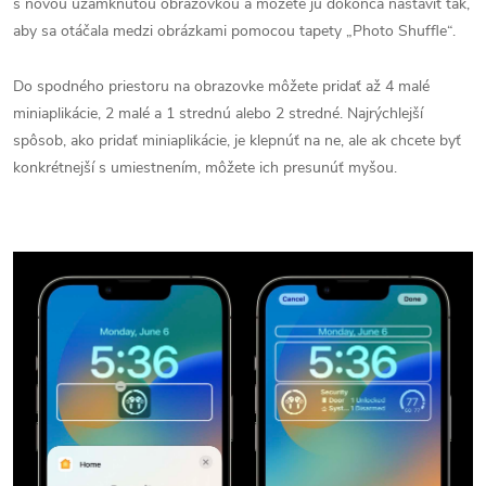
s novou uzamknutou obrazovkou a môžete ju dokonca nastaviť tak,
aby sa otáčala medzi obrázkami pomocou tapety „Photo Shuffle“.
Do spodného priestoru na obrazovke môžete pridať až 4 malé
miniaplikácie, 2 malé a 1 strednú alebo 2 stredné. Najrýchlejší
spôsob, ako pridať miniaplikácie, je klepnúť na ne, ale ak chcete byť
konkrétnejší s umiestnením, môžete ich presunúť myšou.