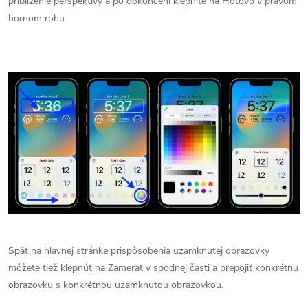
priblíženie perspektívy a po dokončení klepnite na Hotovo v pravom
hornom rohu.
Späť na hlavnej stránke prispôsobenia uzamknutej obrazovky
môžete tiež klepnúť na Zamerať v spodnej časti a prepojiť konkrétnu
obrazovku s konkrétnou uzamknutou obrazovkou.