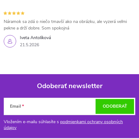
Náramok sa zdá o niečo tmavší ako na obrázku, ale vyzerá veľmi
pekne a drží dobre. Som spokojná
Iveta Antolíková
21.5.2026
Odoberať newsletter
Z
Email
ODOBERAŤ
á
Vložením e-mailu súhlasíte s
podmienkami ochrany osobných
p
údajov