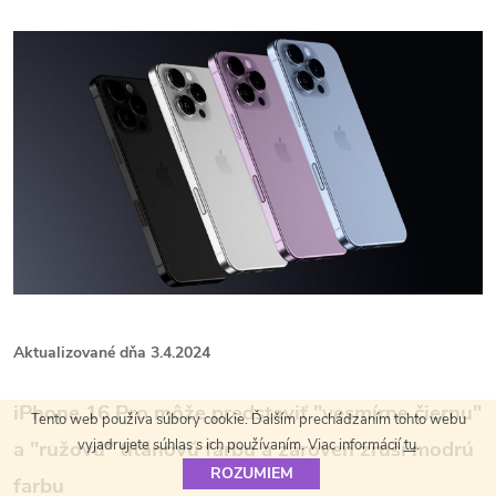
Aktualizované dňa 3.4.2024
iPhone 16 Pro môže predstaviť "vesmírne čiernu"
Tento web používa súbory cookie. Ďalším prechádzaním tohto webu
vyjadrujete súhlas s ich používaním. Viac informácií
tu
.
a "ružovú" titánovú farbu a zároveň zruší modrú
ROZUMIEM
farbu