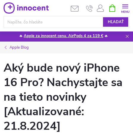
Prejsť
NÁKUPN
KOŠÍK
na
obsah
HĽADAŤ
🔥
Apple za innocent cenu. AirPods 4 za 119 €
🔥
Apple Blog
Aký bude nový iPhone
16 Pro? Nachystajte sa
na tieto novinky
[Aktualizované:
21.8.2024]