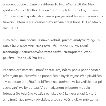
pravdepodobne určené pre iPhone 16 Pro, iPhone 16 Pro Max
a/alebo iPhone 16 Ultra. iPhone 16 Pro by totiž mohol byť prvým
iPhonom strednej veľkosti s periskopovým objektívom so zoomom -
funkciou, ktorá je v súčasnosti exkluzívna pre iPhone 15 Pro Max v
roku 2023.
Túto fámu sme počuli už niekoľkokrát, pričom analytik Ming-Chi
Kuo ešte v septembri 2023 tvrdil, že iPhone 16 Pro zdedí
technológiu periskopového fotoaparátu "tetraprism", ktorú
používa iPhone 15 Pro Max.
Periskopické kamery - ktoré dostali svoj názov podľa podobnosti s
prístrojom používaným na ponorkách a iných vojenských plavidlách
- v podstate umožňujú priblíženie na extrémne veľkú vzdialenosť pri
zachovaní kvality obrazu. V obmedzenom priestore modulu
fotoaparátu telefónu využíva periskopická kamera zrkadlá, ktoré
umožňujú viac prvkov objektívu, a teda aj väčšiu dĺžku priblíženia.