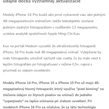
údajne dočká významnej aktualizácie
Modely iPhone 16 Pro budú ako prvé vybavené viac ako jedným
48-megapixelovým snímačom, takže teleobjektív zostane
jediným zadným fotoaparátom s rozlíšením 12 megapixelov,
uvádza analytik spoločnosti Apple Ming-Chi Kuo.
Kuo na portáli Medium vysvetlil, že ultraširokouhlý fotoaparát
iPhonu 16 Pro bude mať 48-megapixelový snímač. Vylepšenie by
malo fotoaparátu umožniť zachytiť viac svetla, čo by malo viesť k
lepším fotografiám pri fotografovaní v režime 0,5×, najmä v
prostredí so slabým osvetlením.
Modely iPhone 14 Pro, iPhone 15 a iPhone 15 Pro už majú 48-
megapixelový hlavný fotoaparát, ktorý využíva "pixel binning" na
zlúčenie údajov zo štyroch pixelov na snímači do jedného
"superpixelu" na lepšie snímanie pri slabom osvetlení. Pri
modeloch iPhone 16 Pro sa očakáva, že sa táto technológia