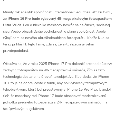
Minulý rok analytik spoločnosti International Securities Jeff Pu tvrdil,
že
iPhone 16 Pro bude vybavený 48-megapixelovým fotoaparátom
Ultra Wide.
Len o niekoľko mesiacov neskôr sa na čínskej sociálnej
sieti Weibo objavili ďalšie podrobnosti o pláne spoločnosti Apple
týkajúcom sa nového ultraširokouhlého fotoaparátu. Keďže Kuo sa
teraz prihlásil k tejto fáme, zdá sa, že aktualizácia je veľmi
pravdepodobná.
Očakáva sa, že v roku 2025 iPhone 17 Pro dokončí prechod sústavy
zadných fotoaparátov na 48-megapixelové snímače, čím sa táto
technológia dostane na úroveň teleobjektívu. Kuo dodal, že iPhone
16 Pro je na dobrej ceste k tomu, aby bol vybavený tetraprízovým
teleobjektívom, ktorý bol predstavený v iPhone 15 Pro Max. Uviedol
tiež, že modelový rad iPhone 17 bude obsahovať modernizovanú
jednotku predného fotoaparátu s 24-megapixelovým snímačom a
šesťprvkovým objektívom.