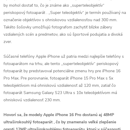
by mohol dostať to, čo je známe ako „superteleobjektív“
periskopový fotoaparát . „Super teleobjektív“ je termín používaný na
označenie objektívov s ohniskovou vzdialenosťou nad 300 mm.
Takéto šošovky umožňujú fotografom zachytiť blízke zábery
vzdialených scén a predmetov, ako sú športové podujatia a divoká
zver.
Súčasné telefóny Apple iPhone už patria medzi najlepšie telefóny s
fotoaparátom na trhu, ale tento „superteleobjektív“ periskopový
fotoaparát by predstavoval potenciálne zmenu hry pre iPhone 16
Pro Max. Pre porovnanie, fotoaparát iPhone 15 Pro Max s 5x
teleobjektívom má ohniskovú vzdialenosť až 120 mm, zatiaľ čo
fotoaparát Samsung Galaxy S23 Ultra s 10x teleobjektívom má
ohniskovú vzdialenosť 230 mm.
Hovorí sa, že modely Apple iPhone 16 Pro dostanú aj 48MP
ultraširokouhlý fotoaparát , čo by znamenalo veľké zlepšenie
oproti 12MP ultraširokouhlému fotoaparátu, ktorý v súčasnosti