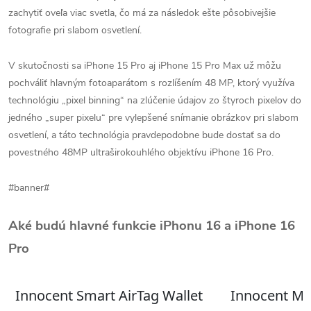
zachytiť oveľa viac svetla, čo má za následok ešte pôsobivejšie
fotografie pri slabom osvetlení.
V skutočnosti sa iPhone 15 Pro aj iPhone 15 Pro Max už môžu
pochváliť hlavným fotoaparátom s rozlíšením 48 MP, ktorý využíva
technológiu „pixel binning“ na zlúčenie údajov zo štyroch pixelov do
jedného „super pixelu“ pre vylepšené snímanie obrázkov pri slabom
osvetlení, a táto technológia pravdepodobne bude dostať sa do
povestného 48MP ultraširokouhlého objektívu iPhone 16 Pro.
#banner#
Aké budú hlavné funkcie iPhonu 16 a iPhone 16
Pro