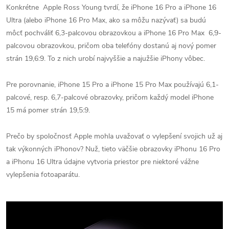
Konkrétne Apple Ross Young tvrdí, že iPhone 16 Pro a iPhone 16
Ultra (alebo iPhone 16 Pro Max, ako sa môžu nazývať) sa budú
môcť pochváliť 6,3-palcovou obrazovkou a iPhone 16 Pro Max 6,9-
palcovou obrazovkou, pričom oba telefóny dostanú aj nový pomer
strán 19,6:9. To z nich urobí najvyššie a najužšie iPhony vôbec.
Pre porovnanie, iPhone 15 Pro a iPhone 15 Pro Max používajú 6,1-
palcové, resp. 6,7-palcové obrazovky, pričom každý model iPhone
15 má pomer strán 19,5:9.
Prečo by spoločnosť Apple mohla uvažovať o vylepšení svojich už aj
tak výkonných iPhonov? Nuž, tieto väčšie obrazovky iPhonu 16 Pro
a iPhonu 16 Ultra údajne vytvoria priestor pre niektoré vážne
vylepšenia fotoaparátu.