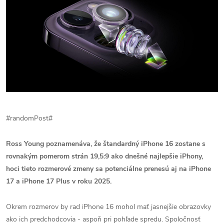
#randomPost#
Ross Young poznamenáva, že štandardný iPhone 16 zostane s
rovnakým pomerom strán 19,5:9 ako dnešné najlepšie iPhony,
hoci tieto rozmerové zmeny sa potenciálne prenesú aj na iPhone
17 a iPhone 17 Plus v roku 2025.
Okrem rozmerov by rad iPhone 16 mohol mať jasnejšie obrazovky
ako ich predchodcovia - aspoň pri pohľade spredu. Spoločnosť