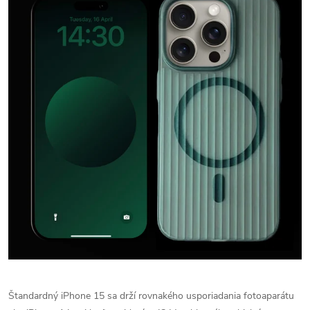
Štandardný iPhone 15 sa drží rovnakého usporiadania fotoaparátu