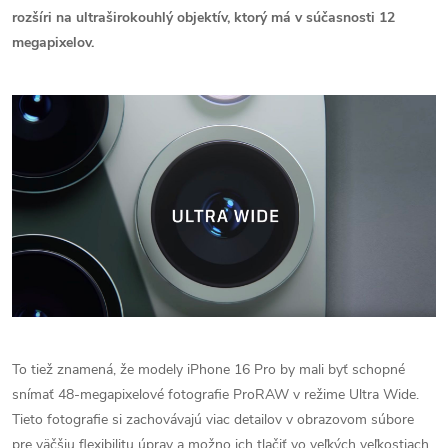
rozšíri na ultraširokouhlý objektív, ktorý má v súčasnosti 12
megapixelov.
To tiež znamená, že modely iPhone 16 Pro by mali byť schopné
snímať 48-megapixelové fotografie ProRAW v režime Ultra Wide.
Tieto fotografie si zachovávajú viac detailov v obrazovom súbore
pre väčšiu flexibilitu úprav a možno ich tlačiť vo veľkých veľkostiach.