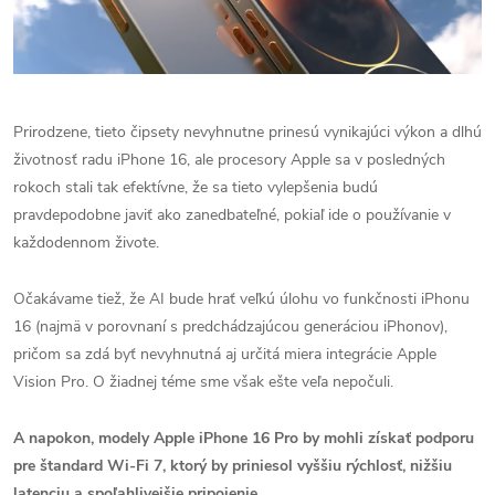
Prirodzene, tieto čipsety nevyhnutne prinesú vynikajúci výkon a dlhú
životnosť radu iPhone 16, ale procesory Apple sa v posledných
rokoch stali tak efektívne, že sa tieto vylepšenia budú
pravdepodobne javiť ako zanedbateľné, pokiaľ ide o používanie v
každodennom živote.
Očakávame tiež, že AI bude hrať veľkú úlohu vo funkčnosti iPhonu
16 (najmä v porovnaní s predchádzajúcou generáciou iPhonov),
pričom sa zdá byť
nevyhnutná aj určitá miera integrácie
Apple
Vision Pro.
O žiadnej téme sme však ešte veľa nepočuli.
A napokon, modely Apple iPhone 16 Pro by mohli získať podporu
pre štandard Wi-Fi 7, ktorý by priniesol vyššiu rýchlosť, nižšiu
latenciu a spoľahlivejšie pripojenie.