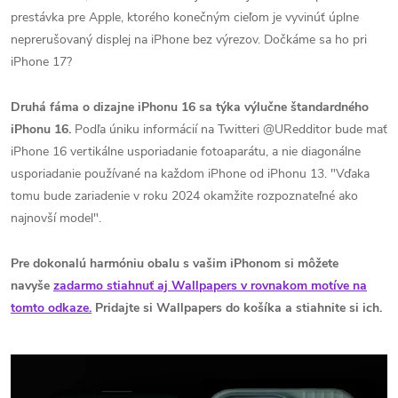
prestávka pre Apple, ktorého konečným cieľom je vyvinúť úplne
neprerušovaný displej na iPhone bez výrezov. Dočkáme sa ho pri
iPhone 17?
Druhá fáma o dizajne iPhonu 16 sa týka výlučne štandardného
iPhonu 16.
Podľa úniku informácií na Twitteri @URedditor bude mať
iPhone 16 vertikálne usporiadanie fotoaparátu, a nie diagonálne
usporiadanie používané na každom iPhone od iPhonu 13. "Vďaka
tomu bude zariadenie v roku 2024 okamžite rozpoznateľné ako
najnovší model".
Pre dokonalú harmóniu obalu s vašim iPhonom si môžete
navyše
zadarmo stiahnuť aj Wallpapers v rovnakom motíve na
tomto odkaze.
Pridajte si Wallpapers do košíka a stiahnite si ich.