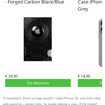
O novinkách, ktoré sa majú použiť v rade iPhone 16, sme toho ešte
veľa nepočuli – okrem toho, že Apple plánuje v roku 2024 zmeniť