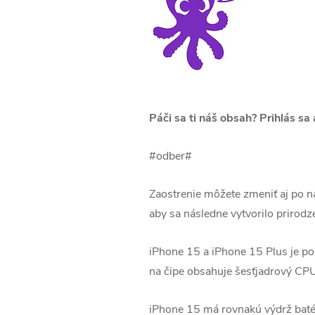
Páči sa ti náš obsah? Prihlás sa
#odber#
Zaostrenie môžete zmeniť aj po n
aby sa následne vytvorilo prirod
iPhone 15 a iPhone 15 Plus je p
na čipe obsahuje šesťjadrový CP
iPhone 15 má rovnakú výdrž batéri