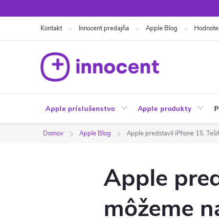
Prejsť
na
Kontakt
Innocent predajňa
Apple Blog
Hodnote
obsah
Apple príslušenstvo
Apple produkty
P
Domov
Apple Blog
Apple predstavil iPhone 15. Teš
Apple pred
môžeme na