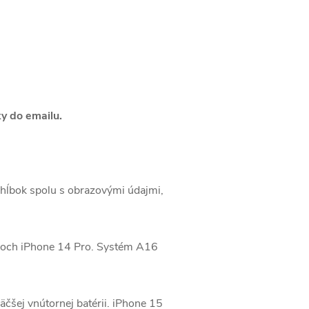
ky do emailu.
 hĺbok spolu s obrazovými údajmi,
loch iPhone 14 Pro.
Systém A16
čšej vnútornej batérii.
iPhone 15