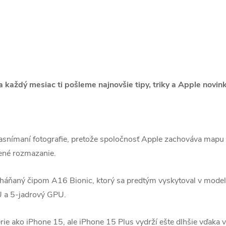
 a každý mesiac ti pošleme najnovšie tipy, triky a Apple novin
asnímaní fotografie, pretože spoločnosť Apple zachováva mapu
zené rozmazanie.
oháňaný čipom A16 Bionic, ktorý sa predtým vyskytoval v mode
U a 5-jadrový GPU.
e ako iPhone 15, ale iPhone 15 Plus vydrží ešte dlhšie vďaka vä