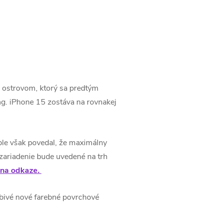
 ostrovom, ktorý sa predtým
g.
iPhone 15 zostáva na rovnakej
le však povedal, že maximálny
zariadenie bude uvedené na trh
e na odkaze.
obivé nové farebné povrchové