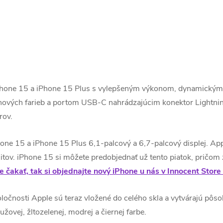
Phone 15 a iPhone 15 Plus s vylepšeným výkonom, dynamickým
 nových farieb a portom USB-C nahrádzajúcim konektor Lightnin
rov.
ne 15 a iPhone 15 Plus 6,1-palcový a 6,7-palcový displej.
App
itov.
iPhone 15 si môžete predobjednať už tento piatok, pričom 
 čakať, tak si objednajte nový iPhone u nás v Innocent Stor
očnosti Apple sú teraz vložené do celého skla a vytvárajú pôs
žovej, žltozelenej, modrej a čiernej farbe.