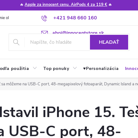
🔥
Apple za innocent cenu. AirPods 4 za 119 €
🔥
+421 948 660 160
nie obchodu
Poradňa
Apple návody a tipy
Najčastejšie otázky
ahoj@innocentstore.sk
HĽADAŤ
odľa použitia
Top ponuky
♥︎Personalizácia
Innoc
iť sa môžeme na USB-C port, 48-megapixelový fotoaparát, Dynamic Island a n
stavil iPhone 15. Teš
 USB-C port, 48-