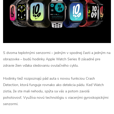
S dvoma teplotnými senzormi – jedným v spodnej časti a jedným na
obrazovke – budú hodinky Apple Watch Series 8 zásadné pre
zdravie žien vďaka sledovaniu ovulačného cyklu.
Hodinky tiež rozpoznajú pád auta s novou funkciou Crash
Detection, ktorá funguje rovnako ako detekcia pádu.
Keď Watch
zistia, že ste mali nehodu, spýta sa vás a potom zavolá
pohotovosť.
Využíva novú technológiu s viacerými gyroskopickými
senzormi.