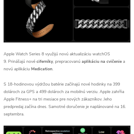
Apple Watch Series 8 využijú novú aktualizáciu
watchOS
9
.
Prinášajú nové
ciferníky
, prepracovanú
aplikáciu na cvičenie
a
novú aplikáciu
Medication
.
S 18-hodinovou výdržou batérie začínajú nové hodinky na 399
dolároch za GPS a 499 dolároch za mobilnú verziu.
Apple zahŕňa
Apple Fitness+ na tri mesiace pre nových zákazníkov.
Jeho
predpredaj začína dnes. Samotné doručenie je naplánované na 16.
septembra.