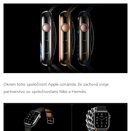
Okrem toho spoločnosť Apple oznámila, že zachová svoje
partnerstvo so spoločnosťami Nike a Hermès.