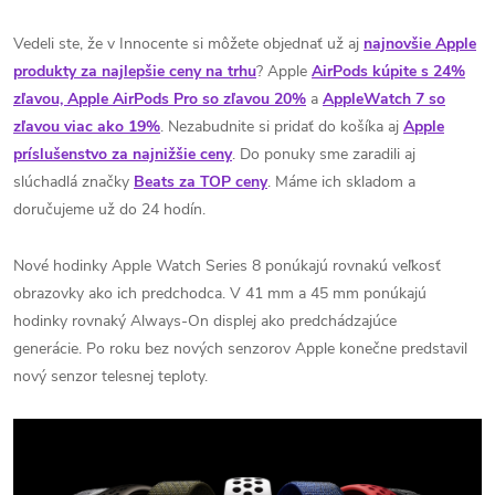
Vedeli ste, že v Innocente si môžete objednať už aj
najnovšie Apple
produkty za najlepšie ceny na trhu
? Apple
AirPods kúpite s 24%
zľavou, Apple AirPods Pro so zľavou 20%
a
AppleWatch 7 so
zľavou viac ako 19%
. Nezabudnite si pridať do košíka aj
Apple
príslušenstvo za najnižšie ceny
. Do ponuky sme zaradili aj
slúchadlá značky
Beats za TOP ceny
. Máme ich skladom a
doručujeme už do 24 hodín.
Nové hodinky Apple Watch Series 8 ponúkajú rovnakú veľkosť
obrazovky ako ich predchodca.
V 41 mm a 45 mm ponúkajú
hodinky rovnaký Always-On displej ako predchádzajúce
generácie.
Po roku bez nových senzorov Apple konečne predstavil
nový senzor telesnej teploty.