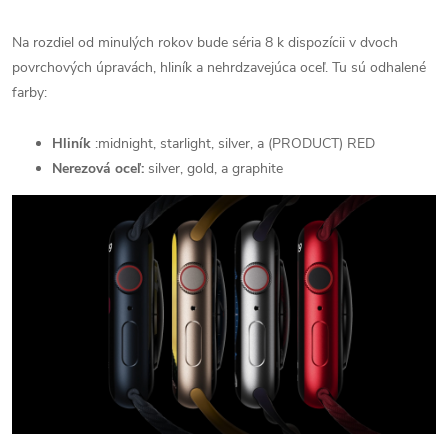
Na rozdiel od minulých rokov bude séria 8 k dispozícii v dvoch
povrchových úpravách, hliník a nehrdzavejúca oceľ.
Tu sú odhalené
farby:
Hliník
:
midnight, starlight, silver, a (PRODUCT) RED
Nerezová oceľ:
silver, gold, a graphite