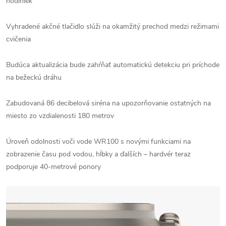
hodiniek
Vyhradené akčné tlačidlo slúži na okamžitý prechod medzi režimami
cvičenia
Budúca aktualizácia bude zahŕňať automatickú detekciu pri príchode
na bežeckú dráhu
Zabudovaná 86 decibelová siréna na upozorňovanie ostatných na
miesto zo vzdialenosti 180 metrov
Úroveň odolnosti voči vode WR100 s novými funkciami na
zobrazenie času pod vodou, hĺbky a ďalších – hardvér teraz
podporuje 40-metrové ponory