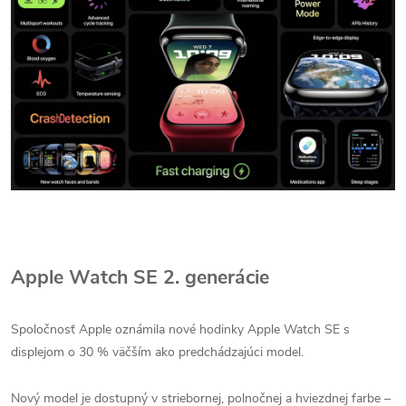
Apple Watch SE 2. generácie
Spoločnosť Apple oznámila nové hodinky Apple Watch SE s
displejom o 30 % väčším ako predchádzajúci model.
Nový model je dostupný v striebornej, polnočnej a hviezdnej farbe –