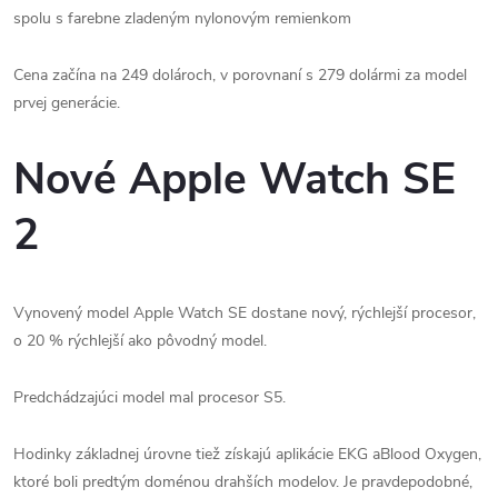
spolu s farebne zladeným nylonovým remienkom
Cena začína na 249 dolároch, v porovnaní s 279 dolármi za model
prvej generácie.
Nové Apple Watch SE
2
Vynovený model Apple Watch SE dostane nový, rýchlejší procesor,
o 20 % rýchlejší ako pôvodný model.
Predchádzajúci model mal procesor S5.
Hodinky základnej úrovne tiež získajú aplikácie EKG a
Blood Oxygen,
ktoré boli predtým doménou drahších modelov.
Je pravdepodobné,