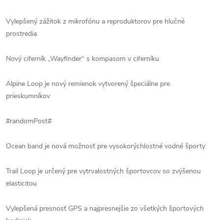
Vylepšený zážitok z mikrofónu a reproduktorov pre hlučné
prostredia
Nový ciferník „Wayfinder“ s kompasom v ciferníku
Alpine Loop je nový remienok vytvorený špeciálne pre
prieskumníkov
#randomPost#
Ocean band je nová možnosť pre vysokorýchlostné vodné športy
Trail Loop je určený pre vytrvalostných športovcov so zvýšenou
elasticitou
Vylepšená presnosť GPS a najpresnejšie zo všetkých športových