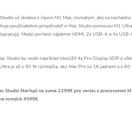
 Studio už dodáva s čipom M1 Max, rovnakým, aký sa nachádz
ňuje používateľom prispôsobiť si Mac Studio pomocou M1 Ultra
olupracujú. Medzi portami nájdeme HDMI, 2x USB-A a 4x USB-C,
ac Studio by vedel napríklad obslúžiť 4x Pro Display XDR a vôbe
ltra je až o 90 % rýchlejšia, ako Mac Pro so 16 jadrami a o 60
 Studio štartujú na sume 2299€ pre verziu s procesorom M1
na rovných 4599€.