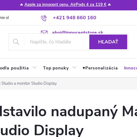
🔥
Apple za innocent cenu. AirPods 4 za 119 €
🔥
+421 948 660 160
nie obchodu
Poradňa
Apple návody a tipy
Najčastejšie otázky
ahoj@innocentstore.sk
HĽADAŤ
odľa použitia
Top ponuky
♥︎Personalizácia
Innoc
Studio a monitor Studio Display
stavilo nadupaný M
udio Display