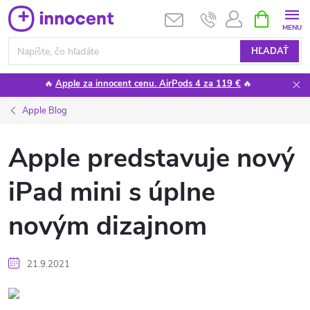
Prejsť
NÁKUPN
KOŠÍK
na
obsah
HĽADAŤ
🔥
Apple za innocent cenu. AirPods 4 za 119 €
🔥
Apple Blog
Apple predstavuje nový
iPad mini s úplne
novým dizajnom
21.9.2021