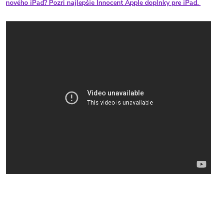
nového iPad? Pozri najlepšie Innocent Apple doplnky pre iPad.