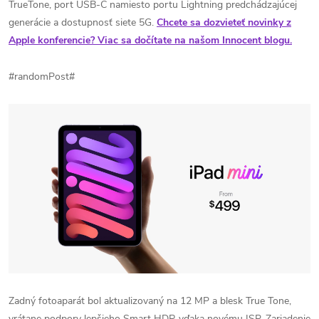
TrueTone, port USB-C namiesto portu Lightning predchádzajúcej
generácie a dostupnosť siete 5G.
Chcete sa dozvieteť novinky z
Apple konferencie? Viac sa dočítate na našom Innocent blogu.
#randomPost#
Zadný fotoaparát bol aktualizovaný na 12 MP a blesk True Tone,
vrátane podpory lepšieho Smart HDR vďaka novému ISP. Zariadenie