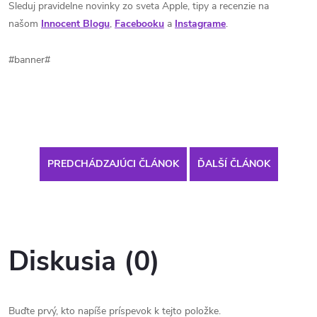
Sleduj pravidelne novinky zo sveta Apple, tipy a recenzie na
našom
Innocent Blogu
,
Facebooku
a
Instagrame
.
#banner#
PREDCHÁDZAJÚCI ČLÁNOK
ĎALŠÍ ČLÁNOK
Diskusia (0)
Buďte prvý, kto napíše príspevok k tejto položke.