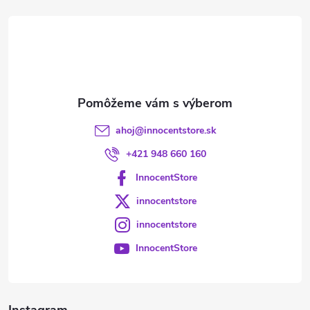
t
i
e
ahoj
@
innocentstore.sk
+421 948 660 160
InnocentStore
innocentstore
innocentstore
InnocentStore