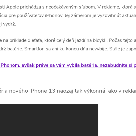
 Apple prichádza s neočakávaným sľubom. V reklame, ktorá sa 
cia pre používateľov iPhonov. Jej zámerom je vyzdvihnúť aktuá
j výdrž.
na príklade dieťaťa, ktoré celý deň jazdí na bicykli. Počas tejto 
drž batérie. Smartfon sa ani ku koncu dňa nevybije. Stále je zap
 iPhonom, avšak práve sa vám vybila batéria, nezabudnite si 
éria nového iPhone 13 naozaj tak výkonná, ako v rekl