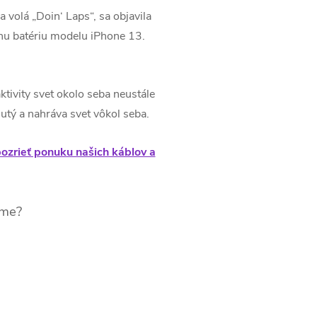
volá „Doin‘ Laps“, sa objavila
lnu batériu modelu iPhone 13.
aktivity svet okolo seba neustále
nutý a nahráva svet vôkol seba.
pozrieť ponuku našich káblov a
ame?