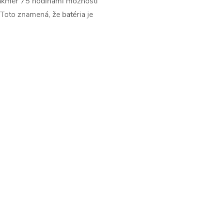
e takmer 75 hodinami možnosti
Toto znamená, že batéria je