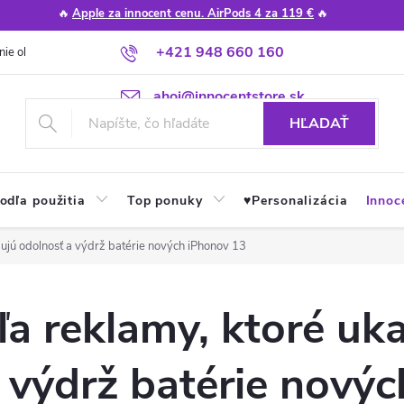
🔥
Apple za innocent cenu. AirPods 4 za 119 €
🔥
+421 948 660 160
nie obchodu
Poradňa
Apple návody a tipy
Najčastejšie otázky
ahoj@innocentstore.sk
HĽADAŤ
odľa použitia
Top ponuky
♥︎Personalizácia
Innoc
zujú odolnosť a výdrž batérie nových iPhonov 13
ľa reklamy, ktoré uk
 výdrž batérie nový