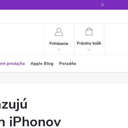
Glosár
NÁKUPNÝ
KOŠÍK
Prázdny košík
Prihlásenie
ent predajňa
Apple Blog
Poradňa
azujú
ch iPhonov