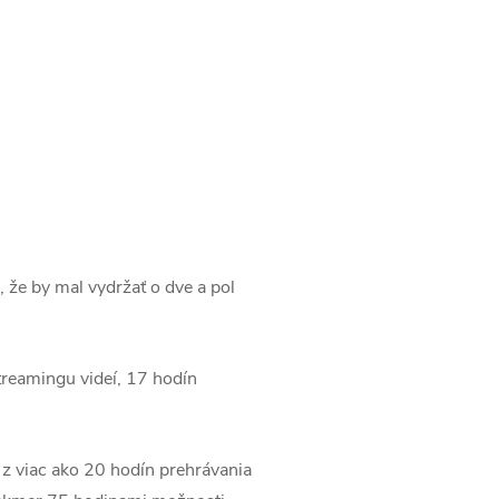
 že by mal vydržať o dve a pol
treamingu videí, 17 hodín
 z viac ako 20 hodín prehrávania