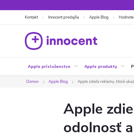
Prejsť
na
Kontakt
Innocent predajňa
Apple Blog
Hodnote
obsah
Apple príslušenstvo
Apple produkty
P
Domov
Apple Blog
Apple zdieľa reklamy, ktoré uka
Apple zdie
odolnosť a