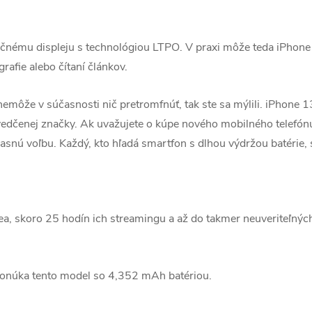
čnému displeju s technológiou LTPO. V praxi môže teda iPhone
rafie alebo čítaní článkov.
 nemôže v súčasnosti nič pretromfnúť, tak ste sa mýlili. iPhone 
vedčenej značky. Ak uvažujete o kúpe nového mobilného telefónu
jasnú voľbu. Každý, kto hľadá smartfon s dlhou výdržou batérie
a, skoro 25 hodín ich streamingu a až do takmer neuveriteľný
ponúka tento model so 4,352 mAh batériou.