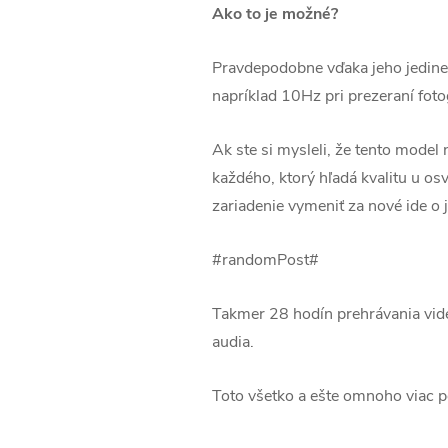
Ako to je možné?
Pravdepodobne vďaka jeho jedine
napríklad 10Hz pri prezeraní fotog
Ak ste si mysleli, že tento model
každého, ktorý hľadá kvalitu u os
zariadenie vymeniť za nové ide o 
#randomPost#
Takmer 28 hodín prehrávania vide
audia.
Toto všetko a ešte omnoho viac 