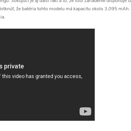
ingu. Šokujúci je aj ďalší fakt a to, že toto zariadenie disponuj
odotknúť, že batéria tohto modelu má kapacitu okolo 3,095 mAh. 
ia.