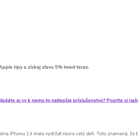
Apple tipy a získaj zľavu 5% hneď teraz.
ľadáte aj vy k nemu to najlepšie príslušenstvo? Pozrite si na
ria iPhonu 13 mala vydržať skoro celý deň. Toto znamená, že by