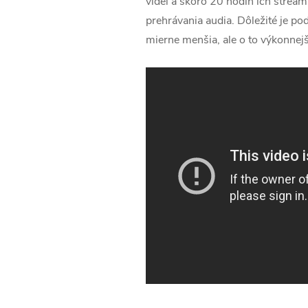
videí a skoro 20 hodín ich stream
prehrávania audia. Dôležité je p
mierne menšia, ale o to výkonnejš