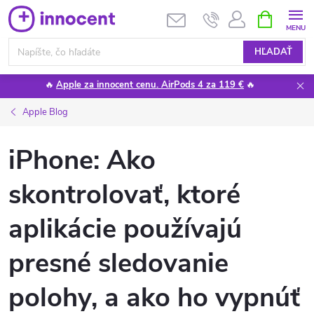
Prejsť
NÁKUPN
KOŠÍK
na
obsah
HĽADAŤ
🔥
Apple za innocent cenu. AirPods 4 za 119 €
🔥
Apple Blog
iPhone: Ako
skontrolovať, ktoré
aplikácie používajú
presné sledovanie
polohy, a ako ho vypnúť