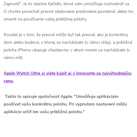
Zapnuté". Je to vlastne tlačidlo, ktoré vám umožňuje rozhodnúť sa,
či chcete ponechať presné sledovanie predvolene povolené, alebo ho
zmeniť na používanie vašej približnej polohy.
Rozdiel je v tom, že presné môže byť tak presné, ako je konkrétny
dom alebo budova, v ktorej sa nachádzate (v rámci stôp), a približná
poloha iPhonu ukazuje všeobecne, v akom meste sa nachádzate (v
rámci míľ).
Apple Watch Ultra si viete kúpiť aj v Innocente za najvýhodnejšiu
cenu.
Takto to opisuje spoločnosť Apple: "Umožňuje aplikáciám
používať vašu konkrétnu polohu. Pri vypnutom nastavení môžu
aplikácie určiť len vašu približnú polohu."