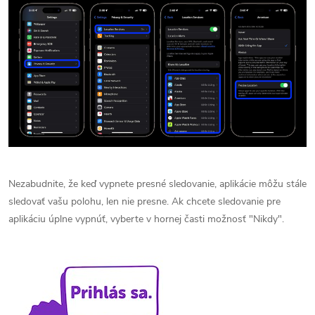
Nezabudnite, že keď vypnete presné sledovanie, aplikácie môžu stále
sledovať vašu polohu, len nie presne. Ak chcete sledovanie pre
aplikáciu úplne vypnúť, vyberte v hornej časti možnosť "Nikdy".