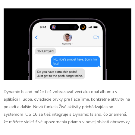
Dynamic Island môže tiež zobrazovať veci ako obal albumu v
aplikácii Hudba, ovládacie prvky pre FaceTime, konkrétne aktivity na
pozadí a ďalšie.
Nová funkcia Živé aktivity prichádzajúca so
systémom iOS 16 sa tiež integruje s Dynamic Island, čo znamená,
že môžete vidieť živé upozornenia priamo v novej oblasti obrazovky.