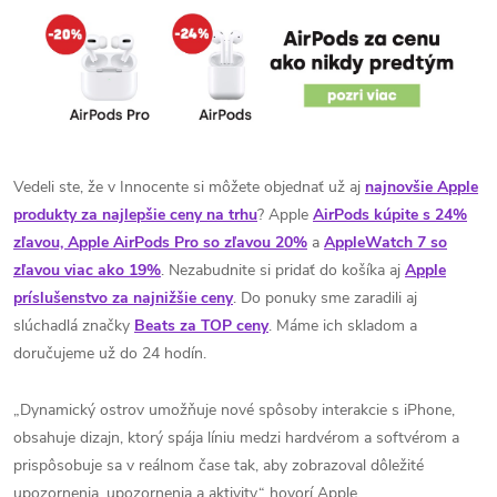
Vedeli ste, že v Innocente si môžete objednať už aj
najnovšie Apple
produkty za najlepšie ceny na trhu
? Apple
AirPods kúpite s 24%
zľavou, Apple AirPods Pro so zľavou 20%
a
AppleWatch 7 so
zľavou viac ako 19%
. Nezabudnite si pridať do košíka aj
Apple
príslušenstvo za najnižšie ceny
. Do ponuky sme zaradili aj
slúchadlá značky
Beats za TOP ceny
. Máme ich skladom a
doručujeme už do 24 hodín.
„Dynamický ostrov umožňuje nové spôsoby interakcie s iPhone,
obsahuje dizajn, ktorý spája líniu medzi hardvérom a softvérom a
prispôsobuje sa v reálnom čase tak, aby zobrazoval dôležité
upozornenia, upozornenia a aktivity,“ hovorí Apple.