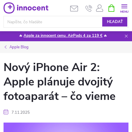
Prejsť
NÁKUPN
KOŠÍK
na
obsah
HĽADAŤ
🔥
Apple za innocent cenu. AirPods 4 za 119 €
🔥
Apple Blog
Nový iPhone Air 2:
Apple plánuje dvojitý
fotoaparát – čo vieme
7.11.2025