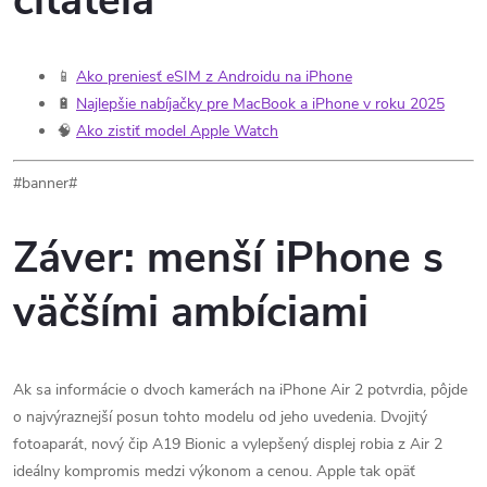
čitateľa
📱
Ako preniesť eSIM z Androidu na iPhone
🔋
Najlepšie nabíjačky pre MacBook a iPhone v roku 2025
🧠
Ako zistiť model Apple Watch
#banner#
Záver: menší iPhone s
väčšími ambíciami
Ak sa informácie o dvoch kamerách na iPhone Air 2 potvrdia, pôjde
o najvýraznejší posun tohto modelu od jeho uvedenia. Dvojitý
fotoaparát, nový čip A19 Bionic a vylepšený displej robia z Air 2
ideálny kompromis medzi výkonom a cenou. Apple tak opäť