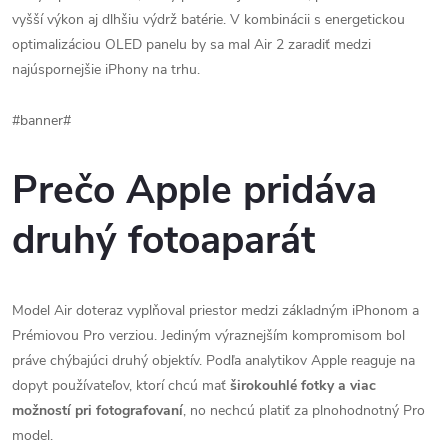
vyšší výkon aj dlhšiu výdrž batérie. V kombinácii s energetickou
optimalizáciou OLED panelu by sa mal Air 2 zaradiť medzi
najúspornejšie iPhony na trhu.
#banner#
Prečo Apple pridáva
druhý fotoaparát
Model Air doteraz vyplňoval priestor medzi základným iPhonom a
Prémiovou Pro verziou. Jediným výraznejším kompromisom bol
práve chýbajúci druhý objektív. Podľa analytikov Apple reaguje na
dopyt používateľov, ktorí chcú mať
širokouhlé fotky a viac
možností pri fotografovaní
, no nechcú platiť za plnohodnotný Pro
model.