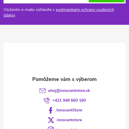
á
Vložením e-mailu súhlasíte s
podmienkami ochrany osobných
p
údajov
ä
t
i
e
ahoj
@
innocentstore.sk
+421 948 660 160
InnocentStore
innocentstore