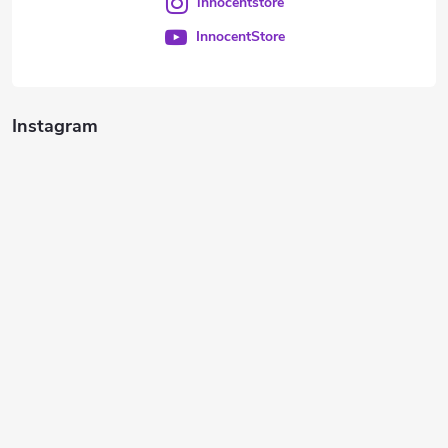
innocentstore
InnocentStore
Instagram