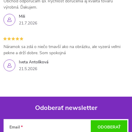
Obchod odporúčam 👍. Rýchlosť doručenia aj kvalita tovaru
výrobná. Ďakujem.
Mili
21.7.2026
Náramok sa zdá o niečo tmavší ako na obrázku, ale vyzerá veľmi
pekne a drží dobre. Som spokojná
Iveta Antolíková
21.5.2026
Odoberať newsletter
Z
Email
ODOBERAŤ