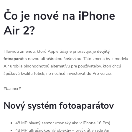
Čo je nové na iPhone
Air 2?
Hlavnou zmenou, ktorú Apple údajne pripravuje, je
dvojitý
fotoaparát
s novou ultraširokou šošovkou. Táto zmena by z modelu
Air urobila plnohodnotnú alternatívu pre používateľov, ktorí chcú
špičkovú kvalitu fotiek, no nechcú investovať do Pro verzie.
#banner#
Nový systém fotoaparátov
48 MP hlavný senzor (rovnaký ako v iPhone 16 Pro)
48 MP ultraširokouhlý objektív – prvýkrát v rade Air