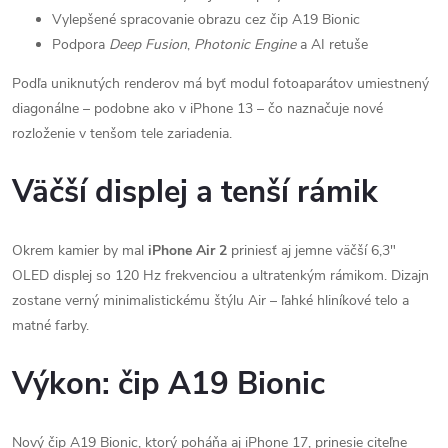
Vylepšené spracovanie obrazu cez čip A19 Bionic
Podpora
Deep Fusion
,
Photonic Engine
a AI retuše
Podľa uniknutých renderov má byť modul fotoaparátov umiestnený
diagonálne – podobne ako v iPhone 13 – čo naznačuje nové
rozloženie v tenšom tele zariadenia.
Väčší displej a tenší rámik
Okrem kamier by mal
iPhone Air 2
priniesť aj jemne väčší 6,3"
OLED displej so 120 Hz frekvenciou a ultratenkým rámikom. Dizajn
zostane verný minimalistickému štýlu Air – ľahké hliníkové telo a
matné farby.
Výkon: čip A19 Bionic
Nový čip A19 Bionic, ktorý poháňa aj iPhone 17, prinesie citeľne