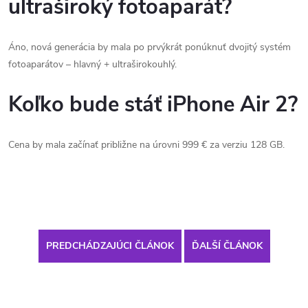
ultraširoký fotoaparát?
Áno, nová generácia by mala po prvýkrát ponúknuť dvojitý systém
fotoaparátov – hlavný + ultraširokouhlý.
Koľko bude stáť iPhone Air 2?
Cena by mala začínať približne na úrovni 999 € za verziu 128 GB.
PREDCHÁDZAJÚCI ČLÁNOK
ĎALŠÍ ČLÁNOK