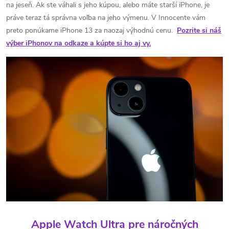
na jeseň. Ak ste váhali s jeho kúpou, alebo máte starší iPhone, je
práve teraz tá správna voľba na jeho výmenu. V Innocente vám
preto ponúkame iPhone 13 za naozaj výhodnú cenu.
Pozrite si náš
výber iPhonov na odkaze a kúpte si ho aj vy.
Apple Watch Ultra pre náročných