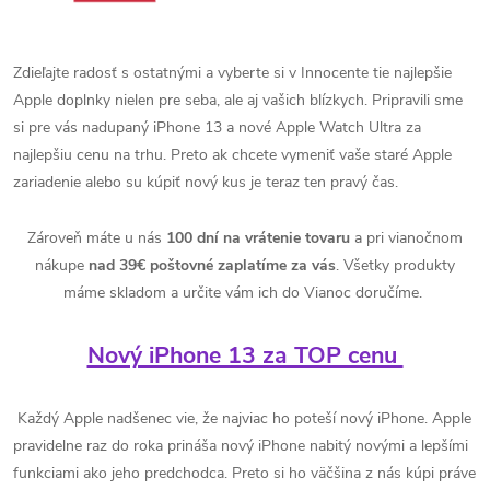
Zdieľajte radosť s ostatnými a vyberte si v Innocente tie najlepšie
Apple doplnky nielen pre seba, ale aj vašich blízkych. Pripravili sme
si pre vás nadupaný iPhone 13 a nové Apple Watch Ultra za
najlepšiu cenu na trhu. Preto ak chcete vymeniť vaše staré Apple
zariadenie alebo su kúpiť nový kus je teraz ten pravý čas.
Zároveň máte u nás
100 dní na vrátenie tovaru
a pri vianočnom
nákupe
nad 39€ poštovné zaplatíme za vás
. Všetky produkty
máme skladom a určite vám ich do Vianoc doručíme.
Nový iPhone 13 za TOP cenu
Každý Apple nadšenec vie, že najviac ho poteší nový iPhone. Apple
pravidelne raz do roka prináša nový iPhone nabitý novými a lepšími
funkciami ako jeho predchodca. Preto si ho väčšina z nás kúpi práve