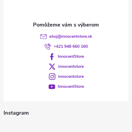
i
e
ahoj
@
innocentstore.sk
+421 948 660 160
InnocentStore
innocentstore
innocentstore
InnocentStore
Instagram