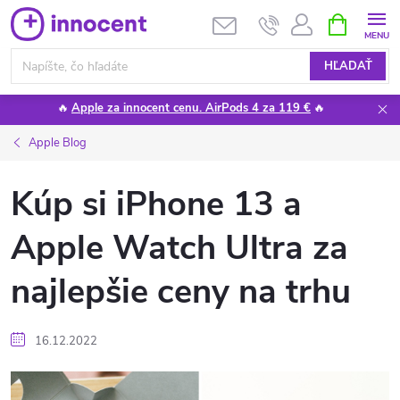
Prejsť
NÁKUPN
KOŠÍK
na
obsah
HĽADAŤ
🔥
Apple za innocent cenu. AirPods 4 za 119 €
🔥
Apple Blog
Kúp si iPhone 13 a
Apple Watch Ultra za
najlepšie ceny na trhu
16.12.2022