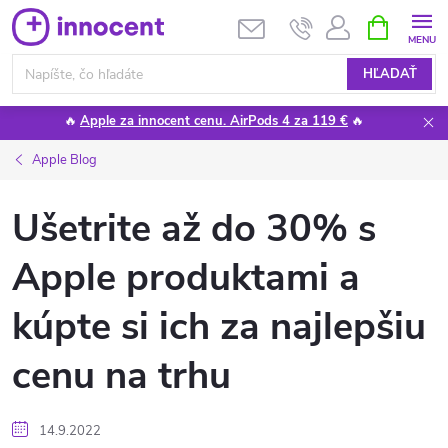
Prejsť
NÁKUPN
KOŠÍK
na
obsah
HĽADAŤ
🔥
Apple za innocent cenu. AirPods 4 za 119 €
🔥
Apple Blog
Ušetrite až do 30% s
Apple produktami a
kúpte si ich za najlepšiu
cenu na trhu
14.9.2022