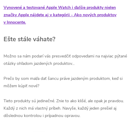
Vynovené a testované Apple Watch i ďalšie produkty nielen
značky Apple nájdete aj v kategórii - Ako nových produktov
v Innocente.
Ešte stále váhate?
Možno sa nám podarí vás presvedčiť odpoveďami na najviac pýtané
otázky ohľadom jazdených produktov...
Prečo by som mal/a dať šancu práve jazdeným produktom, keď si
môžem kúpiť nové?
Tieto produkty sú jedinečné. Znie to ako klišé, ale opak je pravdou.
Každý z nich má vlastný príbeh. Navyše, každý jeden prešiel aj
dôslednou kontrolou i prípadnou opravou.