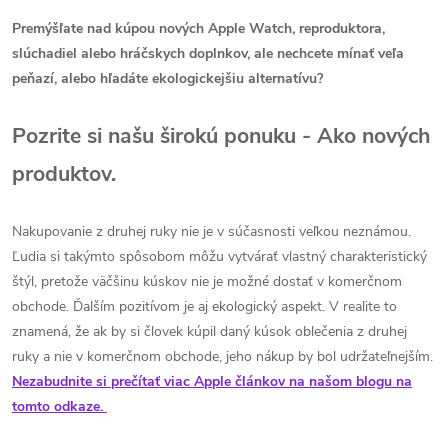
Premýšľate nad kúpou nových Apple Watch, reproduktora,
slúchadiel alebo hráčskych doplnkov, ale nechcete mínať veľa
peňazí, alebo hľadáte ekologickejšiu alternatívu?
Pozrite si našu širokú ponuku - Ako nových
produktov.
Nakupovanie z druhej ruky nie je v súčasnosti veľkou neznámou.
Ľudia si takýmto spôsobom môžu vytvárať vlastný charakteristický
štýl, pretože väčšinu kúskov nie je možné dostať v komerčnom
obchode. Ďalším pozitívom je aj ekologický aspekt. V realite to
znamená, že ak by si človek kúpil daný kúsok oblečenia z druhej
ruky a nie v komerčnom obchode, jeho nákup by bol udržateľnejším.
Nezabudnite si prečítať viac Apple článkov na našom blogu na
tomto odkaze.