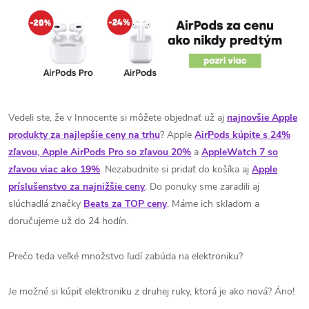
Vedeli ste, že v Innocente si môžete objednať už aj
najnovšie Apple
produkty za najlepšie ceny na trhu
? Apple
AirPods kúpite s 24%
zľavou, Apple AirPods Pro so zľavou 20%
a
AppleWatch 7 so
zľavou viac ako 19%
. Nezabudnite si pridať do košíka aj
Apple
príslušenstvo za najnižšie ceny
. Do ponuky sme zaradili aj
slúchadlá značky
Beats za TOP ceny
. Máme ich skladom a
doručujeme už do 24 hodín.
Prečo teda veľké množstvo ľudí zabúda na elektroniku?
Je možné si kúpiť elektroniku z druhej ruky, ktorá je ako nová?
Áno!