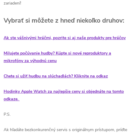
zariadení!
Vybrať si môžete z hneď niekoľko druhov:
Ak ste vášnivými hráčmi, pozrite si aj naše produkty pre hráčov
Milujete počúvanie hudby? Kúpte si nové reproduktory a
mikrofóny za výhodnú cenu
Chete si užiť hudbu na slúchadlách? Kliknite na odkaz
Hodinky Apple Watch za najlepšie ceny si objednáte na tomto
odkaze.
P.S.
Ak hľadáte bezkonkurenčný servis s originálnym prístupom, príďte