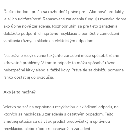
Ďalším bodom, prečo sa rozhodnúť práve pre - Ako nové produkty,
je aj ich udržateľnosť. Repasované zariadenia fungujú rovnako dobre
ako úplne nové zariadenia. Rozhodnutím sa pre tieto zariadenia
dokážete podporiť ich správnu recykláciu a pomôcť v zamedzení
vznikania rôznych skládok s elektrickým odpadom.
Nesprávne recyklovanie takýchto zariadení môže spôsobiť rôzne
zdravotné problémy. V tomto prípade to môžu spôsobiť rôzne
nebezpečné látky alebo aj ťažké kovy. Práve tie sa dokážu pomerne
ľahko dostať aj do ovzdušia.
Ako je to možné?
Všetko sa začína neprávnou recykláciou a skládkami odpadu, na
ktorých sa nachádzajú zariadenia s ostatným odpadom. Tejto
smutnej situácii sa dá však predísť predovšetkým správnou
recykláciou alebo kúpou repasovaných zariadení.