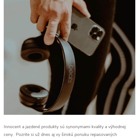
Innocent a jazdené produkty sú synonymami kvality a výhodnej
ceny.
Pozrite si už dnes aj vy širokú ponuku repasovaných