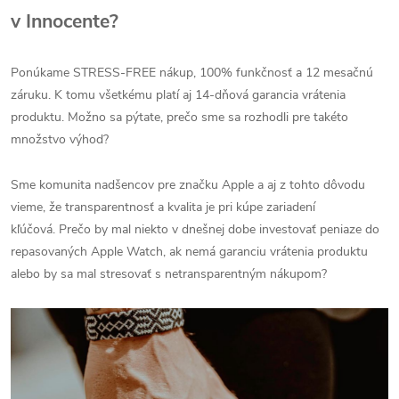
v Innocente?
Ponúkame STRESS-FREE nákup, 100% funkčnosť a 12 mesačnú
záruku.
K tomu všetkému platí aj 14-dňová garancia vrátenia
produktu.
Možno sa pýtate, prečo sme sa rozhodli pre takéto
množstvo výhod?
Sme komunita nadšencov pre značku Apple a aj z tohto dôvodu
vieme, že transparentnosť a kvalita je pri kúpe zariadení
kľúčová.
Prečo by mal niekto v dnešnej dobe investovať peniaze do
repasovaných Apple Watch, ak nemá garanciu vrátenia produktu
alebo by sa mal stresovať s netransparentným nákupom?