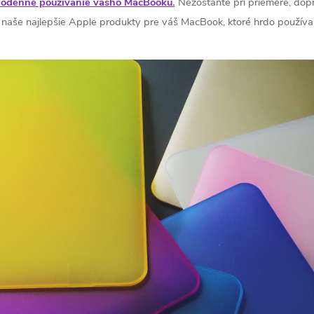
ždodenné používanie vášho MacBooku.
Nezostaňte pri priemere, dopra
si naše najlepšie Apple produkty pre váš MacBook, ktoré hrdo použí