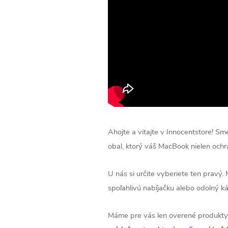
Ahojte a vitajte v Innocentstore! Sm
obal, ktorý váš MacBook nielen ochr
U nás si určite vyberiete ten pravý.
spoľahlivú nabíjačku alebo odolný k
Máme pre vás len overené produkty,