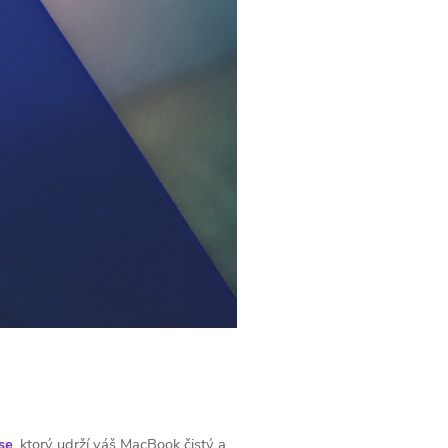
se
, ktorý udrží váš MacBook čistý a