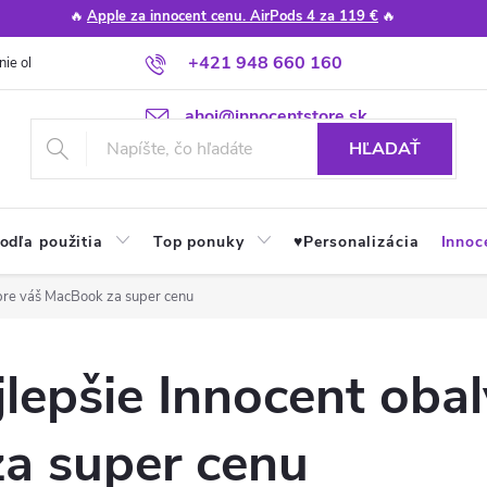
🔥
Apple za innocent cenu. AirPods 4 za 119 €
🔥
+421 948 660 160
nie obchodu
Poradňa
Apple návody a tipy
Najčastejšie otázky
ahoj@innocentstore.sk
HĽADAŤ
odľa použitia
Top ponuky
♥︎Personalizácia
Innoc
y pre váš MacBook za super cenu
jlepšie Innocent obal
a super cenu