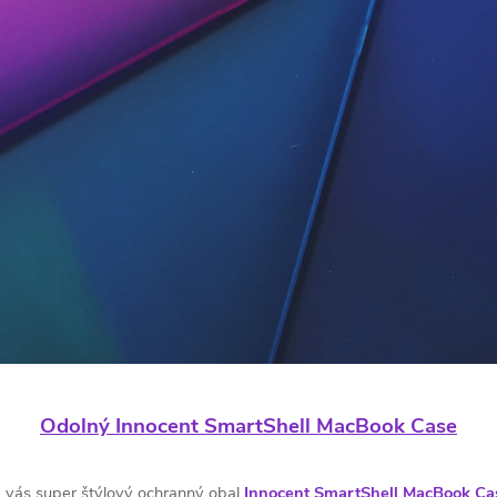
Odolný Innocent SmartShell MacBook Case
 vás super štýlový ochranný obal
Innocent SmartShell MacBook Ca