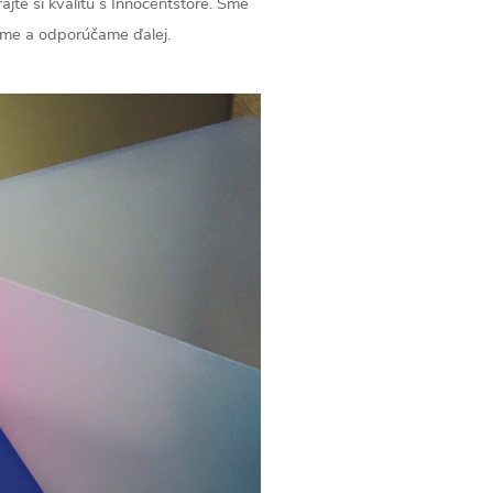
jte si kvalitu s Innocentstore. Sme
vame a odporúčame ďalej.