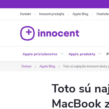
Prejsť
na
Kontakt
Innocent predajňa
Apple Blog
Hodnote
obsah
Apple príslušenstvo
Apple produkty
P
Domov
Apple Blog
Toto sú najlepšie Innocent obal
Toto sú na
MacBook z