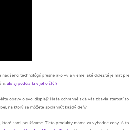
e nadšenci technológií presne ako vy a vieme, aké dôležité je mať pr
áni,
ale aj podčiarkne jeho štýl?
 Máte obavy o svoj displej? Naše ochranné sklá vás zbavia starostí s
ábel, na ktorý sa môžete spoľahnúť každý deň?
 ktoré sami používame. Tieto produkty máme za výhodné ceny. A to n