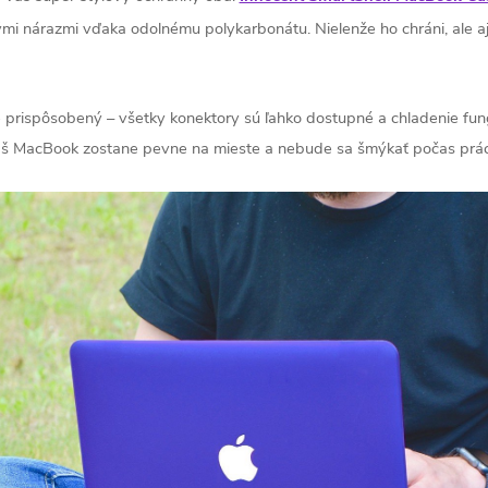
mi nárazmi vďaka odolnému polykarbonátu. Nielenže ho chráni, ale aj
e prispôsobený – všetky konektory sú ľahko dostupné a chladenie f
váš MacBook zostane pevne na mieste a nebude sa šmýkať počas prác