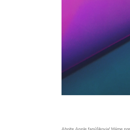
Ahojte Apple fanúšikovia! Máme pre