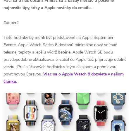
Páči sa ti náš obsah? Prihlás sa a každý mesiac ti pošleme
najnovšie tipy, triky a Apple novinky do emailu.
#odber#
Tieto hodinky by mohli byť predstavené na Apple September
Evente.
Apple Watch Series 8 dostanú minimálne nový snímač
telesnej teploty a lepšiu výdrž batérie.
Apple Watch SE budú
pravdepodobne aktualizované, zatiaľ čo Apple tiež pripravuje odolnú
verziu „Pro“ súčasných hodiniek s iným dizajnom a prémiovou
povrchovou úpravou.
Viac sa o Apple Watch 8 dozviete v našom
článku.