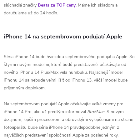
slúchadlá značky
Beats za TOP ceny
. Máme ich skladom a
doručujeme už do 24 hodín.
iPhone 14 na septembrovom podujatí Apple
Séria iPhone 14 bude hviezdou septembrového podujatia Apple.
So
štyrmi novými modelmi, ktoré budú predstavené, očakávajte od
nového iPhonu 14 Plus/Max veľa humbuku.
Najlacnejší model
iPhonu 14 sa nebude veľmi líšiť od
iPhonu 13, väčší model bude
príjemným doplnkom.
Na septembrovom podujatí Apple očakávajte veľké zmeny pre
iPhone 14 Pro, ako už predtým informoval
9to5Mac
.
S novým
dizajnom, lepším procesorom a obrovskými vylepšeniami na strane
fotoaparátu bude séria iPhone 14 pravdepodobne jedným z
najväčších predstavení spoločnosti Apple za posledné roky.