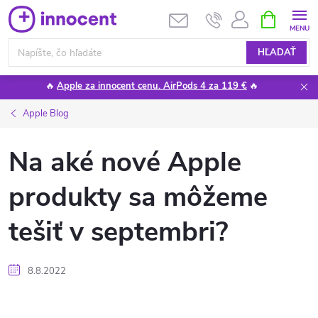
Prejsť
NÁKUPN
KOŠÍK
na
obsah
HĽADAŤ
🔥
Apple za innocent cenu. AirPods 4 za 119 €
🔥
Apple Blog
Na aké nové Apple
produkty sa môžeme
tešiť v septembri?
8.8.2022