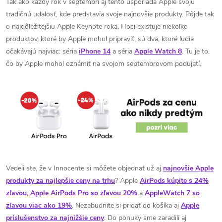
Tak ako každý rok v septembri aj tento usporiada Apple svoju
tradičnú udalosť, kde predstavia svoje najnovšie produkty.
Pôjde tak
o
najdôležitejšiu Apple Keynote roka.
Hoci existuje niekoľko
produktov, ktoré by Apple mohol pripraviť, sú dva, ktoré ľudia
očakávajú najviac: séria
iPhone 14
a séria
Apple Watch 8
. Tu je to,
čo by Apple mohol oznámiť na svojom septembrovom podujatí.
Vedeli ste, že v Innocente si môžete objednať už aj
najnovšie Apple
produkty za najlepšie ceny na trhu
? Apple
AirPods kúpite s 24%
zľavou, Apple AirPods Pro so zľavou 20%
a
AppleWatch 7 so
zľavou viac ako 19%
. Nezabudnite si pridať do košíka aj
Apple
príslušenstvo za najnižšie ceny
. Do ponuky sme zaradili aj