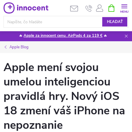
Prejsť
NÁKUPN
KOŠÍK
na
obsah
HĽADAŤ
🔥
Apple za innocent cenu. AirPods 4 za 119 €
🔥
Apple Blog
Apple mení svojou
umelou inteligenciou
pravidlá hry. Nový iOS
18 zmení váš iPhone na
nepoznanie