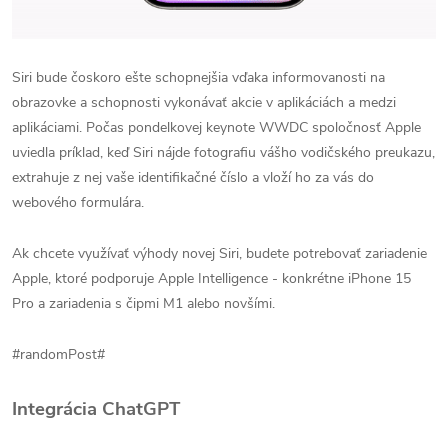
Siri bude čoskoro ešte schopnejšia vďaka informovanosti na
obrazovke a schopnosti vykonávať akcie v aplikáciách a medzi
aplikáciami. Počas pondelkovej keynote WWDC spoločnosť Apple
uviedla príklad, keď Siri nájde fotografiu vášho vodičského preukazu,
extrahuje z nej vaše identifikačné číslo a vloží ho za vás do
webového formulára.
Ak chcete využívať výhody novej Siri, budete potrebovať zariadenie
Apple, ktoré podporuje Apple Intelligence - konkrétne iPhone 15
Pro a zariadenia s čipmi M1 alebo novšími.
#randomPost#
Integrácia ChatGPT