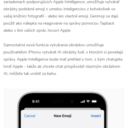
zariadeniach podporujúcich Apple Intelligence, umožňuje vytvárať
obrázky podobné emoji s umelou inteligenciou z kohokoľvek vo
vašej knižnici fotografií - alebo len vlastné emoji. Genmoji sa dajú
použiť ako nálepka na reagovanie na správy pomocou Tapback
alebo v línii vašich správ, hovorí Apple.
Samostatná nová funkcia vytvárania obrázkov umožňuje
používateľom iPhonu vytvárať AI obrázky ľudí, s ktorými si posielajú
správy. Apple Intelligence bude mať prehľad o tom, s kým chatujete,
tvrdí Apple - takže ak chcete chat prispôsobiť vlastným obrázkom
AI, môžete tak urobiť za behu.