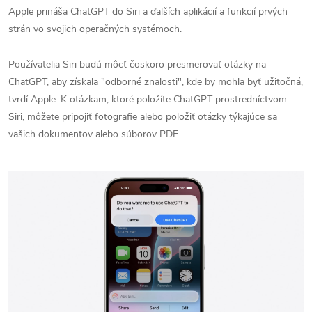
Apple prináša ChatGPT do Siri a ďalších aplikácií a funkcií prvých
strán vo svojich operačných systémoch.
Používatelia Siri budú môcť čoskoro presmerovať otázky na
ChatGPT, aby získala "odborné znalosti", kde by mohla byť užitočná,
tvrdí Apple. K otázkam, ktoré položíte ChatGPT prostredníctvom
Siri, môžete pripojiť fotografie alebo položiť otázky týkajúce sa
vašich dokumentov alebo súborov PDF.