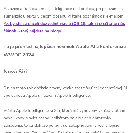
A zaviedla funkciu umelej inteligencie na korekciu, prepisovanie a
sumarizáciu textu v celom obsahu vrátane poznámok k e-mailom.
Ak by ste sa chceli dozvedieť viac o iOS 18, tak si prečítajte náš
článok, ktorý nájdete na blogu.
Tu je prehľad najlepších noviniek Apple AI z konferencie
WWDC 2024.
Nová Siri
Siri sa tento rok dočkala zmeny vďaka zastrešujúcej generatívnej AI
spoločnosti Apple s názvom Apple Intelligence.
Vďaka Apple Intelligence si Siri, ktorá má vynovený vzhľad vrátane
novej ikony a svietiaceho indikátora na okrajoch obrazovky
zariadenia, teraz dokáže poradiť so zakopnutiami v reči a lepšie
chápe kontext. Teraz môžete Siri aj písať a ona dokáže odpovedať