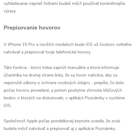
vyhľadávanie naprieč fotkami budeš môcť používať konkrétnejšie
výrazy.
Prepisovanie hovorov
V iPhone 15 Pro a novších modeloch bude iOS už čoskoro voliteľne
nahrávať a prepisovať tvoje telefonické hovory.
Táto funkcia - ktorú treba zapnúť manuálne a ktorá informuje
účastníka na druhej strane linky, že sa hovor nahráva, aby sa
neporušili zákony o ochrane osobných údajov - prepíše, čo bolo
počas hovoru povedané, a potom poskytne zhrnutie kľúčových
bodov, o ktorých sa diskutovalo, v aplikácii Poznámky v systéme
iOS.
Spoločnosť Apple počas pondelkovej keynote uviedla, že zvuk
budete môcť nahrávať a prepisovať aj z aplikácie Poznámky.