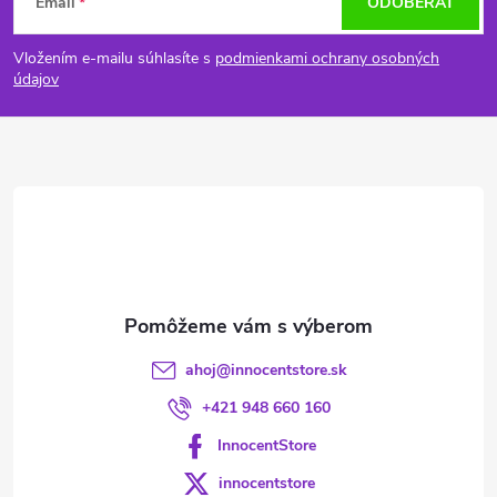
Email
ODOBERAŤ
á
Vložením e-mailu súhlasíte s
podmienkami ochrany osobných
p
údajov
ä
t
i
e
ahoj
@
innocentstore.sk
+421 948 660 160
InnocentStore
innocentstore