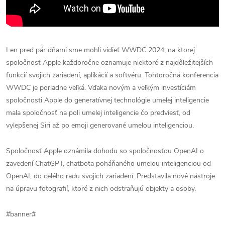
Len pred pár dňami sme mohli vidieť WWDC 2024, na ktorej
spoločnosť Apple každoročne oznamuje niektoré z najdôležitejších
funkcií svojich zariadení, aplikácií a softvéru. Tohtoročná konferencia
WWDC je poriadne veľká. Vďaka novým a veľkým investíciám
spoločnosti Apple do generatívnej technológie umelej inteligencie
mala spoločnosť na poli umelej inteligencie čo predviesť, od
vylepšenej Siri až po emoji generované umelou inteligenciou.
Spoločnosť Apple oznámila dohodu so spoločnosťou OpenAI o
zavedení ChatGPT, chatbota poháňaného umelou inteligenciou od
OpenAI, do celého radu svojich zariadení. Predstavila nové nástroje
na úpravu fotografií, ktoré z nich odstraňujú objekty a osoby.
#banner#